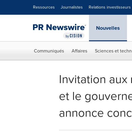
Déclaration d'accessibilité
Sauter la navigation
Ressources
Journalistes
Relations investisseurs
Nouvelles
Communiqués
Affaires
Sciences et techn
Invitation au
et le gouver
annonce conce