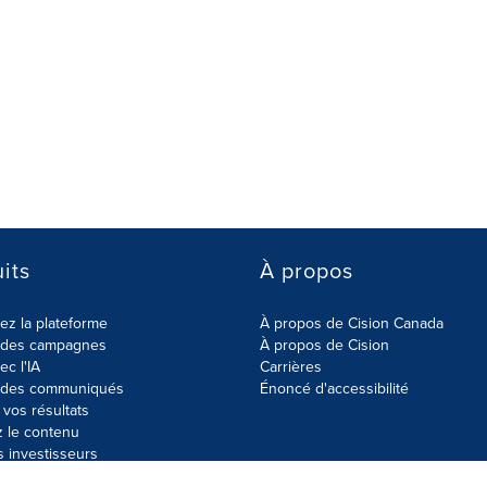
its
À propos
z la plateforme
À propos de Cision Canada
r des campagnes
À propos de Cision
ec l'IA
Carrières
r des communiqués
Énoncé d'accessibilité
vos résultats
z le contenu
s investisseurs