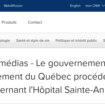
Webdiffusion
English
mon CNW
Produits
Contact
ologie
Santé et style de vie
Politique et intérêt public
S
x médias - Le gouverneme
nement du Québec procéde
rnant l'Hôpital Sainte-A