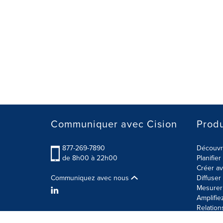
Communiquer avec Cision
Produ
877-269-7890
Découvre
de 8h00 à 22h00
Planifie
Créer av
Communiquez avec nous
Diffuse
Mesurer 
Amplifie
Relation