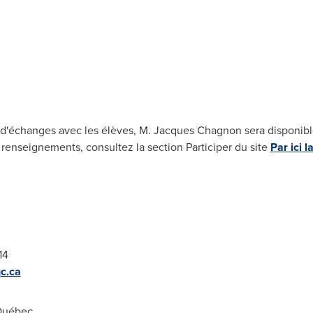
l
e d'échanges avec les élèves, M. Jacques Chagnon sera disponibl
renseignements, consultez la section Participer du site
Par ici 
14
c.ca
Québec