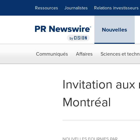
Déclaration d'accessibilité
Sauter la navigation
Ressources
Journalistes
Relations investisseurs
Nouvelles
Communiqués
Affaires
Sciences et techn
Invitation aux
Montréal
NOUVELLES FOURNIES PAR