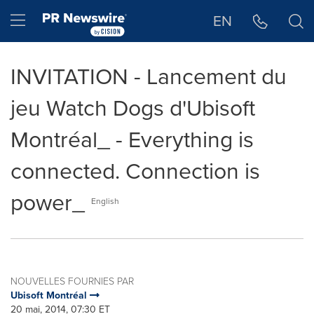
Déclaration d'accessibilité
Sauter la navigation
Hamburger menu
EN
INVITATION - Lancement du
jeu Watch Dogs d'Ubisoft
Montréal_ - Everything is
connected. Connection is
power_
English
NOUVELLES FOURNIES PAR
Ubisoft Montréal
20 mai, 2014, 07:30 ET