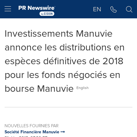
Déclaration d'accessibilité
Sauter la navigation
Hamburger menu
EN
Investissements Manuvie
annonce les distributions en
espèces définitives de 2018
pour les fonds négociés en
bourse Manuvie
English
NOUVELLES FOURNIES PAR
Société Financière Manuvie