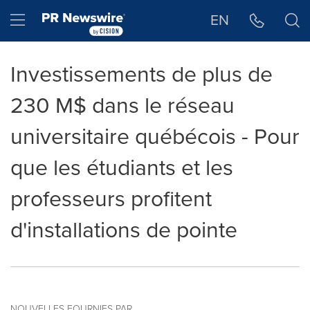
Déclaration d'accessibilité
Sauter la navigation
Hamburger menu
EN
Investissements de plus de
230 M$ dans le réseau
universitaire québécois - Pour
que les étudiants et les
professeurs profitent
d'installations de pointe
NOUVELLES FOURNIES PAR