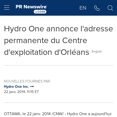
Déclaration d'accessibilité
Sauter la navigation
Hamburger menu
EN
Hydro One annonce l'adresse
permanente du Centre
d'exploitation d'Orléans
English
NOUVELLES FOURNIES PAR
Hydro One Inc.
22 janv, 2014, 11:15 ET
OTTAWA
, le 22 janv. 2014 /CNW/ - Hydro One a aujourd'hui