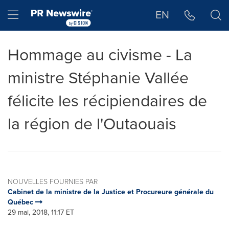
Déclaration d'accessibilité
Sauter la navigation
Hamburger menu
EN
Hommage au civisme - La
ministre Stéphanie Vallée
félicite les récipiendaires de
la région de l'Outaouais
NOUVELLES FOURNIES PAR
Cabinet de la ministre de la Justice et Procureure générale du
Québec
29 mai, 2018, 11:17 ET