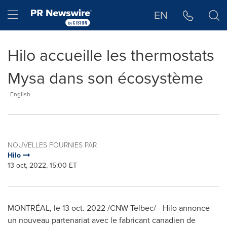
Déclaration d'accessibilité
Sauter la navigation
Hamburger menu
EN
Hilo accueille les thermostats
Mysa dans son écosystème
English
NOUVELLES FOURNIES PAR
Hilo
13 oct, 2022, 15:00 ET
MONTRÉAL
,
le
13 oct. 2022
/CNW Telbec/ -
Hilo
annonce
un nouveau partenariat avec le fabricant canadien de