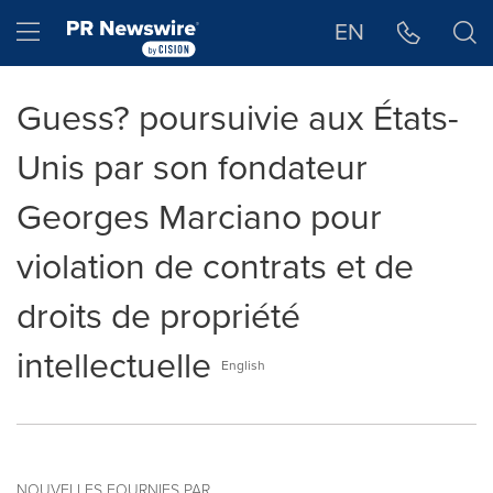
Déclaration d'accessibilité
Sauter la navigation
Hamburger menu
EN
Guess? poursuivie aux États-
Unis par son fondateur
Georges Marciano pour
violation de contrats et de
droits de propriété
intellectuelle
English
NOUVELLES FOURNIES PAR