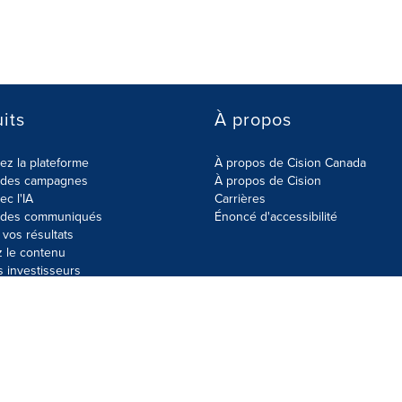
its
À propos
z la plateforme
À propos de Cision Canada
r des campagnes
À propos de Cision
ec l'IA
Carrières
r des communiqués
Énoncé d'accessibilité
vos résultats
z le contenu
s investisseurs
données
Plan du site
Paramètres de cookies
Énoncé d'accessibilit