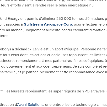
 leurs efforts visant à rendre réel le bilan énergétique nul.
 World Energy ont permis d'éliminer 250 000 tonnes d'émissions pr
sont associés à
Gulfstream Aerospace Corp.
pour effectuer le pr
ro au monde, uniquement alimenté par du carburant d'aviation 
terre.
olys a déclaré : « La vie est un sport d'équipe. Personne ne fai
 tous ceux dont les actions audacieuses repoussent les limites 
s sincères remerciements à mes partenaires, à nos coéquipiers, à 
ans du gouvernement et aux coentrepreneurs. Je suis comblé et re
a famille, et je partage pleinement cette reconnaissance avec m
mi les lauréats représentant les super régions de YPO à travers
direction d'
Avani Solutions
, une entreprise de technologie climat