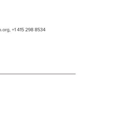
.org
, +1 415 298 8534