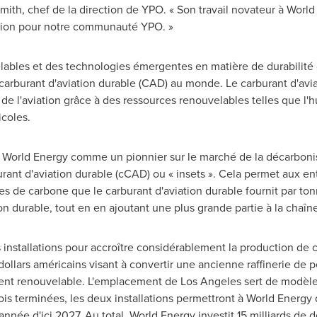
mith, chef de la direction de YPO. « Son travail novateur à Wor
ation pour notre communauté YPO. »
lables et des technologies émergentes en matière de durabilité 
arburant d'aviation durable (CAD) au monde. Le carburant d'avi
e de l'aviation grâce à des ressources renouvelables telles que l'
icoles.
World Energy comme un pionnier sur le marché de la décarbonisa
urant d'aviation durable (cCAD) ou « insets ». Cela permet aux en
de carbone que le carburant d'aviation durable fournit par tonn
on durable, tout en en ajoutant une plus grande partie à la chaî
 installations pour accroître considérablement la production de c
dollars américains visant à convertir une ancienne raffinerie de p
ment renouvelable. L'emplacement de
Los Angeles
sert de modèle 
is terminées, les deux installations permettront à World Energy 
année d'ici 2027. Au total, World Energy investit 15 milliards de d