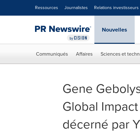
Déclaration d'accessibilité
Sauter la navigation
Ressources
Journalistes
Relations investisseurs
Nouvelles
Communiqués
Affaires
Sciences et techn
Gene Gebolys e
Global Impac
décerné par 