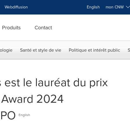
Webdiffusion
English
mon CNW
Produits
Contact
ologie
Santé et style de vie
Politique et intérêt public
S
st le lauréat du prix
t Award 2024
YPO
English