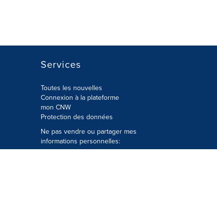
Services
Toutes les nouvelles
Connexion à la plateforme
mon CNW
Protection des données
Ne pas vendre ou partager mes
informations personnelles:
Soumettre à
Privacy@cision.com
Appelez gratuitement notre
département de la protection de la vie
privée: 877-297-8921
é
© Groupe CNW Ltée 2026 Tous droits