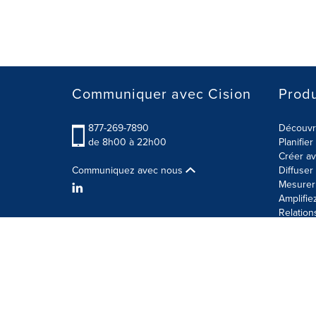
Communiquer avec Cision
Produ
877-269-7890
Découvre
de 8h00 à 22h00
Planifie
Créer av
Communiquez avec nous
Diffuse
Mesurer 
Amplifie
Relation
Modalités d'utilisation
Politique sur la sécurité des 