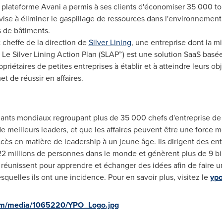
a plateforme Avani a permis à ses clients d'économiser 35 000 
vise à éliminer le gaspillage de ressources dans l'environnemen
 de bâtiments.
t cheffe de la direction de
Silver Lining
, une entreprise dont la m
s. Le Silver Lining Action Plan (SLAP™) est une solution SaaS ba
riétaires de petites entreprises à établir et à atteindre leurs ob
t de réussir en affaires.
nts mondiaux regroupant plus de 35 000 chefs d'entreprise de 1
 meilleurs leaders, et que les affaires peuvent être une force m
 en matière de leadership à un jeune âge. Ils dirigent des entr
2 millions de personnes dans le monde et génèrent plus de 9 bil
unissent pour apprendre et échanger des idées afin de faire une
lesquelles ils ont une incidence. Pour en savoir plus, visitez le
ypo
om/media/1065220/YPO_Logo.jpg