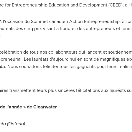
re for Entrepreneurship Education and Development (CEED), d'
H
 À l'occasion du Sommet canadien Action Entrepreneurship, à
To
uréats des cinq prix visant à honorer des entrepreneurs et leurs
.
célébration de tous nos collaborateurs qui lancent et soutiennent
preneurial. Les lauréats d'aujourd'hui en sont de magnifiques e
ada
. Nous souhaitons féliciter tous les gagnants pour leurs réalis
es transmettent leurs plus sincères félicitations aux lauréats sui
de l'année » de
Clearwater
nto
(
Ontario
)