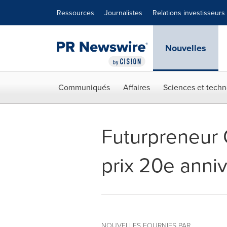
Déclaration d'accessibilité
Sauter la navigation
Ressources
Journalistes
Relations investisseurs
Nouvelles
Communiqués
Affaires
Sciences et techn
Futurpreneur 
prix 20e anniv
NOUVELLES FOURNIES PAR