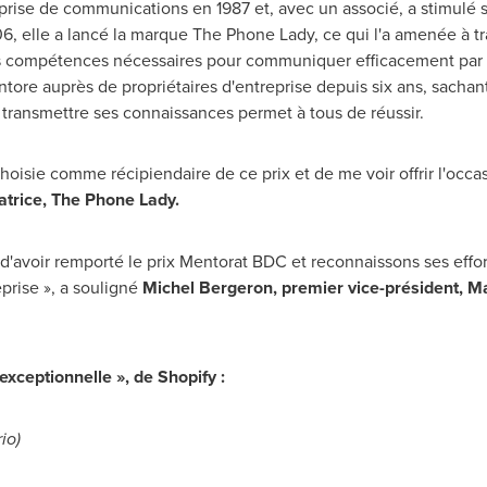
prise de communications en 1987 et, avec un associé, a stimulé s
 elle a lancé la marque The Phone Lady, ce qui l'a amenée à tr
es compétences nécessaires pour communiquer efficacement par t
ore auprès de propriétaires d'entreprise depuis six ans, sachant 
r transmettre ses connaissances permet à tous de réussir.
choisie comme récipiendaire de ce prix et de me voir offrir l'occ
datrice, The Phone Lady.
d'avoir remporté le prix Mentorat BDC et reconnaissons ses effor
prise », a souligné
Michel Bergeron
, premier vice-président, Ma
xceptionnelle », de Shopify :
io
)