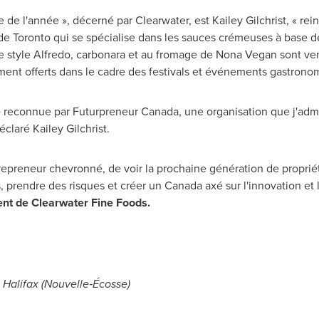
 de l'année », décerné par Clearwater, est
Kailey Gilchrist
, « re
 de
Toronto
qui se spécialise dans les sauces crémeuses à base d
de style Alfredo, carbonara et au fromage de Nona Vegan sont vend
ment offerts dans le cadre des festivals et événements gastrono
re reconnue par Futurpreneur Canada, une organisation que j'adm
déclaré
Kailey Gilchrist
.
ntrepreneur chevronné, de voir la prochaine génération de proprié
, prendre des risques et créer un
Canada
axé sur l'innovation et
ent de Clearwater Fine Foods.
,
Halifax
(Nouvelle‑Écosse)