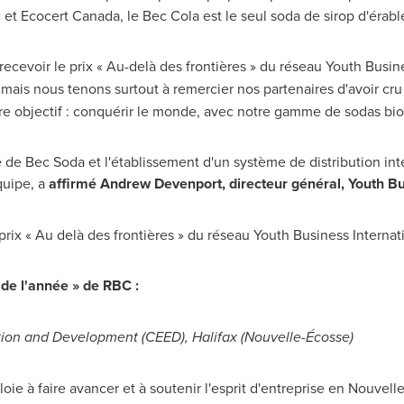
 et Ecocert Canada, le
Bec Cola
est le seul soda de sirop d'érab
cevoir le prix « Au-delà des frontières » du réseau Youth Busines
,
mais nous tenons surtout à remercier nos partenaires d'avoir cru
tre objectif : conquérir le monde, avec notre gamme de sodas bio
e de
Bec Soda
et l'établissement d'un système de distribution int
quipe, a
affirmé
Andrew Devenport
, directeur général, Youth B
ix « Au delà des frontières » du réseau Youth Business Internatio
 de l'année » de RBC :
ation and Development (CEED),
Halifax
(Nouvelle-Écosse)
e à faire avancer et à soutenir l'esprit d'entreprise en Nouvelle