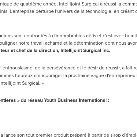
ique de quatrième année, Intellijoint Surgical a réussi la commer
nis. L'entreprise perturbe l'univers de la technologie, en créan
adiens sont confrontés à d'innombrables défis et c'est avec humil
ouligner notre travail acharné et la détermination dont nous avon
r et chef de la direction, Intellijoint Surgical inc.
l'enthousiasme, de la persévérance et le désir de réussir, a fait
ommes heureux d'encourager la prochaine vague d'entrepreneurs, s
tellijoint Surgical. »
ntières » du réseau Youth Business International :
a lancé son tout premier produit préparé à partir de sirop d'érabl