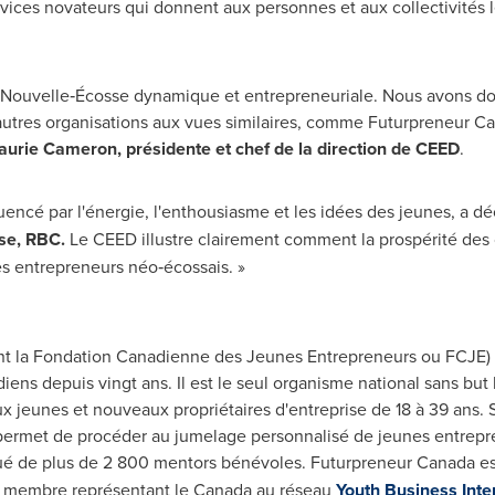
ices novateurs qui donnent aux personnes et aux collectivités l
e Nouvelle‑Écosse dynamique et entrepreneuriale. Nous avons d
'autres organisations aux vues similaires, comme Futurpreneur Ca
aurie Cameron, présidente et chef de la direction de CEED
.
luencé par l'énergie, l'enthousiasme et les idées des jeunes, a d
ise, RBC.
Le CEED illustre clairement comment la prospérité des c
es entrepreneurs néo‑écossais. »
 la Fondation Canadienne des Jeunes Entrepreneurs ou FCJE) a
ns depuis vingt ans. Il est le seul organisme national sans but l
ux jeunes et nouveaux propriétaires d'entreprise de 18 à 39 ans
 permet de procéder au jumelage personnalisé de jeunes entrepre
titué de plus de 2 800 mentors bénévoles. Futurpreneur Canada e
, membre représentant le
Canada
au réseau
Youth Business Inte