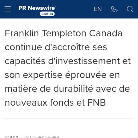
Déclaration d'accessibilité
Sauter la navigation
Hamburger menu
EN
Franklin Templeton Canada
continue d'accroître ses
capacités d'investissement et
son expertise éprouvée en
matière de durabilité avec de
nouveaux fonds et FNB
NOUVELLES FOURNIES PAR