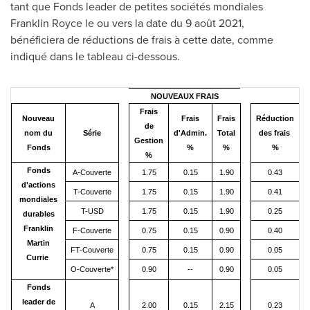
tant que Fonds leader de petites sociétés mondiales
Franklin Royce
le ou vers la date du 9 août 2021,
bénéficiera de réductions de frais à cette date, comme
indiqué dans le tableau ci-dessous.
NOUVEAUX FRAIS
Frais
Nouveau
Frais
Frais
Réduction
de
nom du
Série
d'Admin.
Total
des frais
Gestion
Fonds
%
%
%
%
Fonds
A-Couverte
1.75
0.15
1.90
0.43
d'actions
T-Couverte
1.75
0.15
1.90
0.41
mondiales
T-USD
1.75
0.15
1.90
0.25
durables
Franklin
F-Couverte
0.75
0.15
0.90
0.40
Martin
FT-Couverte
0.75
0.15
0.90
0.05
Currie
O-Couverte*
0.90
--
0.90
0.05
Fonds
leader de
A
2.00
0.15
2.15
0.23