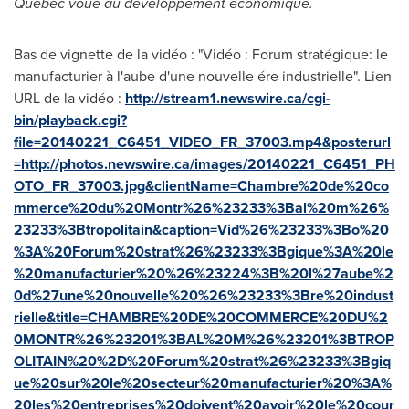
Québec voué au développement économique.
Bas de vignette de la vidéo : "Vidéo : Forum stratégique: le
manufacturier à l'aube d'une nouvelle ére industrielle". Lien
URL de la vidéo :
http://stream1.newswire.ca/cgi-
bin/playback.cgi?
file=20140221_C6451_VIDEO_FR_37003.mp4&posterurl
=http://photos.newswire.ca/images/20140221_C6451_PH
OTO_FR_37003.jpg&clientName=Chambre%20de%20co
mmerce%20du%20Montr%26%23233%3Bal%20m%26%
23233%3Btropolitain&caption=Vid%26%23233%3Bo%20
%3A%20Forum%20strat%26%23233%3Bgique%3A%20le
%20manufacturier%20%26%23224%3B%20l%27aube%2
0d%27une%20nouvelle%20%26%23233%3Bre%20indust
rielle&title=CHAMBRE%20DE%20COMMERCE%20DU%2
0MONTR%26%23201%3BAL%20M%26%23201%3BTROP
OLITAIN%20%2D%20Forum%20strat%26%23233%3Bgiq
ue%20sur%20le%20secteur%20manufacturier%20%3A%
20les%20entreprises%20doivent%20avoir%20le%20cour