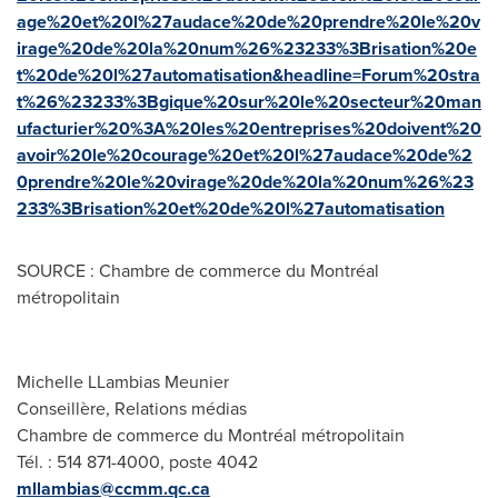
age%20et%20l%27audace%20de%20prendre%20le%20v
irage%20de%20la%20num%26%23233%3Brisation%20e
t%20de%20l%27automatisation&headline=Forum%20stra
t%26%23233%3Bgique%20sur%20le%20secteur%20man
ufacturier%20%3A%20les%20entreprises%20doivent%20
avoir%20le%20courage%20et%20l%27audace%20de%2
0prendre%20le%20virage%20de%20la%20num%26%23
233%3Brisation%20et%20de%20l%27automatisation
SOURCE : Chambre de commerce du Montréal
métropolitain
Michelle LLambias Meunier
Conseillère, Relations médias
Chambre de commerce du Montréal métropolitain
Tél. : 514 871-4000, poste 4042
mllambias@ccmm.qc.ca