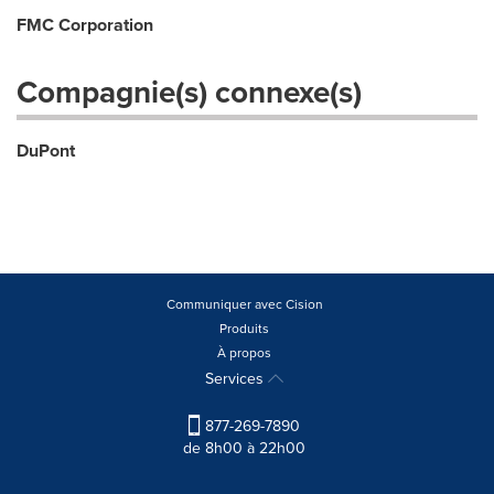
FMC Corporation
Compagnie(s) connexe(s)
DuPont
Communiquer avec Cision
Produits
À propos
Services
877-269-7890
de 8h00 à 22h00