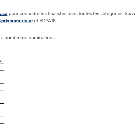
s.ca
pour connaître les finalistes dans toutes les catégories. Suiv
prixnumerique
et #DPA16.
 le nombre de nominations
s