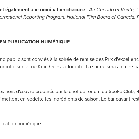
ent également une nomination chacune
:
Air
Canada
enRoute, C
ernational Reporting Program, National Film Board of
Canada
,
E EN PUBLICATION NUMÉRIQUE
and public sont conviés à la soirée de remise des Prix d'excelle
Toronto
, sur la rue King Ouest à
Toronto
. La soirée sera animée par
es hors-d'œuvre préparés par le chef de renom du Spoke Club,
R
 mettent en vedette les ingrédients de saison. Le bar payant reste
blication numérique