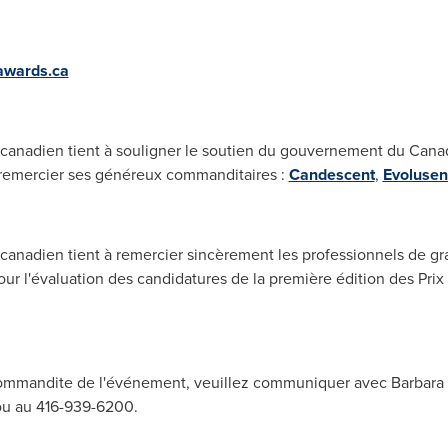
gawards.ca
canadien tient à souligner le soutien du gouvernement du
Cana
à remercier ses généreux commanditaires :
Candescent
,
Evolusen
canadien tient à remercier sincèrement les professionnels de g
pour l'évaluation des candidatures de la première édition des Pri
e commandite de l'événement, veuillez communiquer avec
Barbara
u au 416-939-6200.