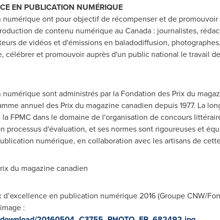
NCE EN PUBLICATION NUMÉRIQUE
n numérique ont pour objectif de récompenser et de promouvoir l
 production de contenu numérique au Canada : journalistes, rédac
teurs de vidéos et d'émissions en baladodiffusion, photographes,
, célébrer et promouvoir auprès d'un public national le travail d
on numérique sont administrés par la Fondation des Prix du maga
gramme annuel des Prix du magazine canadien depuis 1977. La lo
 la FPMC dans le domaine de l'organisation de concours littérair
n processus d'évaluation, et ses normes sont rigoureuses et équi
ublication numérique, en collaboration avec les artisans de cette
rix du magazine canadien
Prix d’excellence en publication numérique 2016 (Groupe CNW/Fon
'image :
ges/download/20160504_C3755_PHOTO_FR_682492.jpg