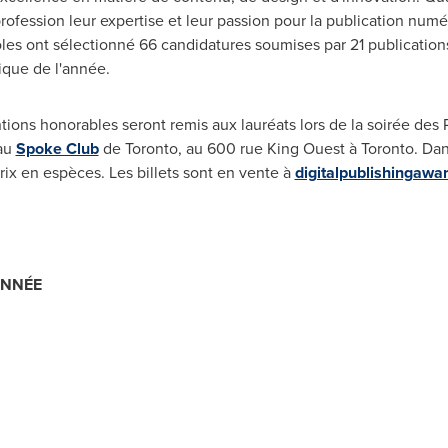
 profession leur expertise et leur passion pour la publication numé
es ont sélectionné 66 candidatures soumises par 21 publications, 
ique de l'année.
ntions honorables seront remis aux lauréats lors de la soirée des 
 au
Spoke Club
de
Toronto
, au 600 rue King Ouest à
Toronto
. Dan
prix en espèces. Les billets sont en vente à
digitalpublishingawa
ANNÉE