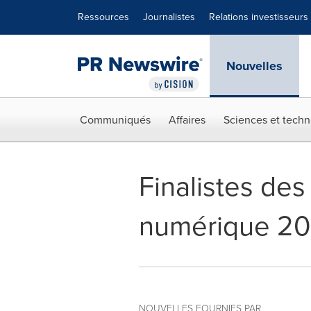
Déclaration d'accessibilité
Sauter la navigation
Ressources
Journalistes
Relations investisseurs
Nouvelles
Communiqués
Affaires
Sciences et techn
Finalistes des
numérique 20
NOUVELLES FOURNIES PAR