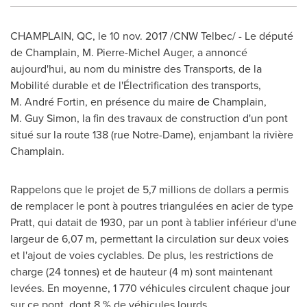
CHAMPLAIN, QC
, le
10 nov. 2017
/CNW Telbec/ - Le député
de
Champlain
,
M. Pierre-Michel Auger
, a annoncé
aujourd'hui, au nom du ministre des Transports, de la
Mobilité durable et de l'Électrification des transports,
M. André Fortin, en présence du maire de
Champlain
,
M. Guy Simon, la fin des travaux de construction d'un pont
situé sur la route 138 (rue Notre-Dame), enjambant la rivière
Champlain
.
Rappelons que le projet de 5,7 millions de dollars a permis
de remplacer le pont à poutres triangulées en acier de type
Pratt, qui datait de 1930, par un pont à tablier inférieur d'une
largeur de 6,07 m, permettant la circulation sur deux voies
et l'ajout de voies cyclables. De plus, les restrictions de
charge (24 tonnes) et de hauteur (4 m) sont maintenant
levées. En moyenne, 1 770 véhicules circulent chaque jour
sur ce pont, dont 8 % de véhicules lourds.