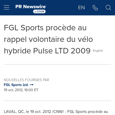
Déclaration d'accessibilité
Sauter la navigation
Hamburger menu
EN
FGL Sports procède au
rappel volontaire du vélo
hybride Pulse LTD 2009
English
NOUVELLES FOURNIES PAR
FGL Sports Ltd.
19 oct, 2012, 16:00 ET
LAVAL, QC, le
19 oct. 2012
/CNW/ - FGL Sports procède au