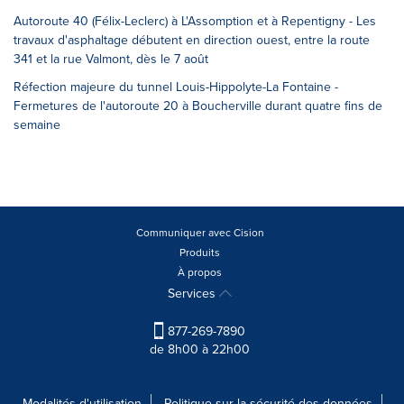
Autoroute 40 (Félix-Leclerc) à L'Assomption et à Repentigny - Les
travaux d'asphaltage débutent en direction ouest, entre la route
341 et la rue Valmont, dès le 7 août
Réfection majeure du tunnel Louis-Hippolyte-La Fontaine -
Fermetures de l'autoroute 20 à Boucherville durant quatre fins de
semaine
Communiquer avec Cision
Produits
À propos
Services
877-269-7890
de 8h00 à 22h00
Modalités d'utilisation
Politique sur la sécurité des données