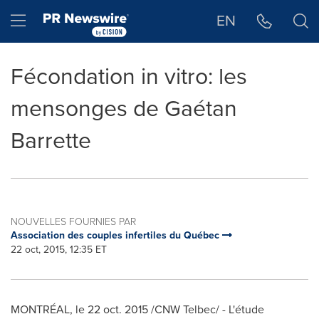
Déclaration d'accessibilité
Sauter la navigation
Hamburger menu
EN
Fécondation in vitro: les
mensonges de Gaétan
Barrette
NOUVELLES FOURNIES PAR
Association des couples infertiles du Québec
22 oct, 2015, 12:35 ET
MONTRÉAL, le
22 oct. 2015
/CNW Telbec/ - L'étude