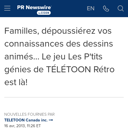
Déclaration d'accessibilité
Sauter la navigation
Hamburger menu
EN
Familles, dépoussiérez vos
connaissances des dessins
animés… Le jeu Les P'tits
génies de TÉLÉTOON Rétro
est là!
NOUVELLES FOURNIES PAR
TELETOON Canada inc.
16 avr, 2013, 11:26 ET