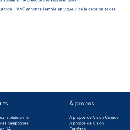
nsultatif sur la pratique des représentants
rance : l'AMF annonce l'entrée en vigueur de la décision et des
its
À propos
z la plateforme
À propos de Cision Canada
r des campagnes
À propos de Cision
ec l'IA
Carrières