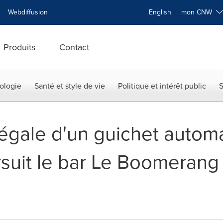
Webdiffusion
English
mon CNW
Produits
Contact
ologie
Santé et style de vie
Politique et intérêt public
S
llégale d'un guichet autom
rsuit le bar Le Boomerang