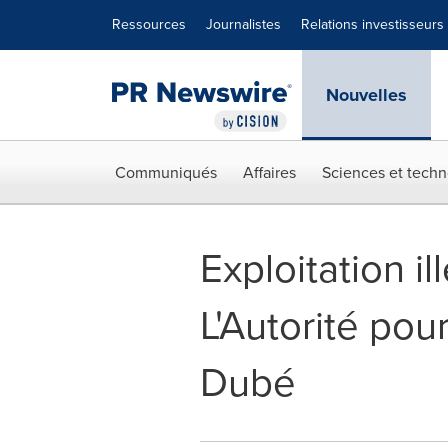
Déclaration d'accessibilité
Sauter la navigation
Ressources
Journalistes
Relations investisseurs
Nouvelles
Communiqués
Affaires
Sciences et techn
Exploitation i
L'Autorité pou
Dubé