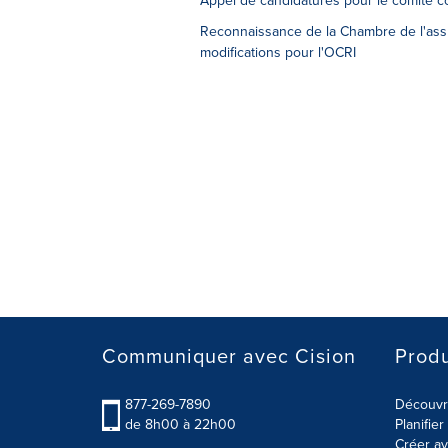
Appel de candidatures pour le comité co
Reconnaissance de la Chambre de l'assu
modifications pour l'OCRI
Communiquer avec Cision
Produ
877-269-7890
Découvre
de 8h00 à 22h00
Planifie
Créer av