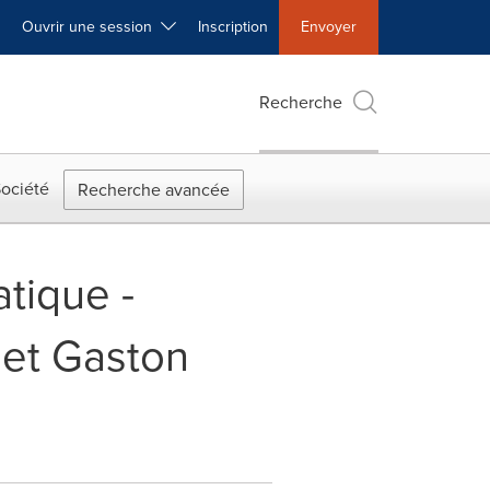
Ouvrir une session
Inscription
Envoyer
Recherche
ociété
Recherche avancée
atique -
 et Gaston