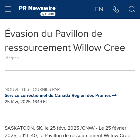
Déclaration d'accessibilité
Sauter la navigation
Hamburger menu
EN
Évasion du Pavillon de
ressourcement Willow Cree
English
NOUVELLES FOURNIES PAR
Service correctionnel du Canada Région des Prairies
25 févr, 2025, 16:19 ET
SASKATOON, SK
,
le 25 févr. 2025
/CNW/ - Le 25 février
2025, à 11 h 40, le
Pavillon de
ressourcement
Willow Cree
,