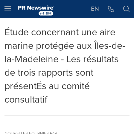
Déclaration d'accessibilité
Sauter la navigation
Hamburger menu
EN
Étude concernant une aire
marine protégée aux Îles-de-
la-Madeleine - Les résultats
de trois rapports sont
présentÉs au comité
consultatif
NOUVELLES FOURNIES PAR