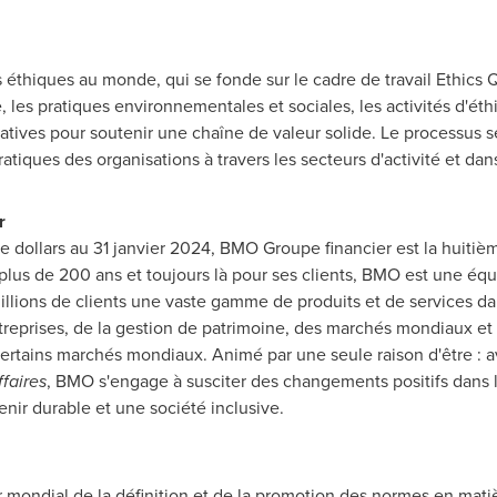
s éthiques au monde, qui se fonde sur le cadre de travail Ethics 
, les pratiques environnementales et sociales, les activités d'éth
tiatives pour soutenir une chaîne de valeur solide. Le processus 
ratiques des organisations à travers les secteurs d'activité et da
r
ds de dollars au 31 janvier 2024, BMO Groupe financier est la hui
lus de 200 ans et toujours là pour ses clients, BMO est une équ
illions de clients une vaste gamme de produits et de services d
ntreprises, de la gestion de patrimoine, des marchés mondiaux et 
certains marchés mondiaux. Animé par une seule raison d'être : av
faires
, BMO s'engage à susciter des changements positifs dans l
ir durable et une société inclusive.
er mondial de la définition et de la promotion des normes en matiè