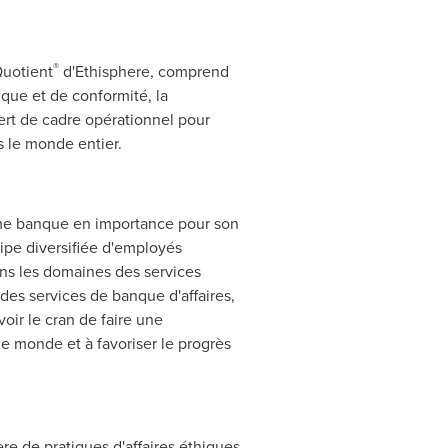
®
Quotient
d'Ethisphere, comprend
ique et de conformité, la
sert de cadre opérationnel pour
ns le monde entier.
tième banque en importance pour son
ipe diversifiée d'employés
ans les domaines des services
des services de banque d'affaires,
oir le cran de faire une
e monde et à favoriser le progrès
re de pratiques d'affaires éthiques