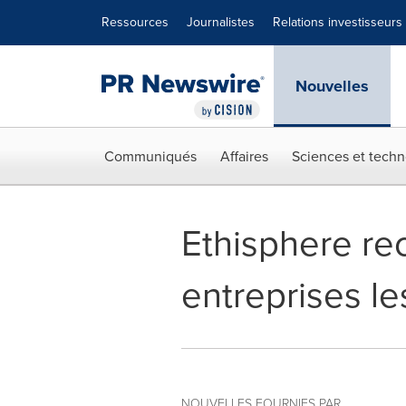
Déclaration d'accessibilité
Sauter la navigation
Ressources
Journalistes
Relations investisseurs
Nouvelles
Communiqués
Affaires
Sciences et techn
Ethisphere r
entreprises l
NOUVELLES FOURNIES PAR