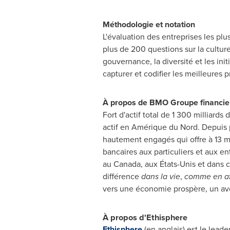
Méthodologie et notation
L'évaluation des entreprises les plu
plus de 200 questions sur la culture
gouvernance, la diversité et les ini
capturer et codifier les meilleures p
À propos de BMO Groupe financie
Fort d'actif total de 1 300 milliar
actif en Amérique du Nord. Depuis p
hautement engagés qui offre à 13 m
bancaires aux particuliers et aux e
au
Canada
, aux États-Unis et dans 
différence
dans la vie
,
comme en af
vers une économie prospère, un aven
À propos d'Ethisphere
Ethisphere
(en anglais) est le lead