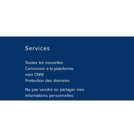
Services
Toutes les nouvelles
Connexion à la plateforme
mon CNW
Protection des données
Ne pas vendre ou partager mes
informations personnelles:
Soumettre à
Privacy@cision.com
Appelez gratuitement notre
département de la protection de la vie
privée: 877-297-8921