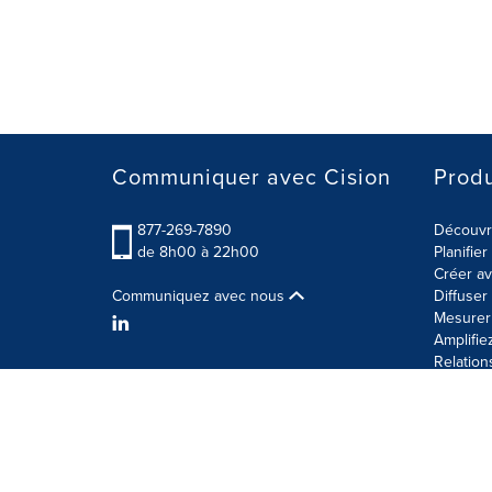
Communiquer avec Cision
Produ
877-269-7890
Découvre
de 8h00 à 22h00
Planifie
Créer av
Communiquez avec nous
Diffuse
Mesurer 
Amplifie
Relation