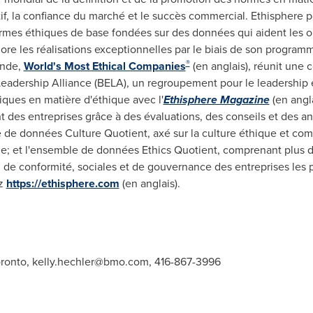
tif, la confiance du marché et le succès commercial. Ethisphere
ormes éthiques de base fondées sur des données qui aident les or
nore les réalisations exceptionnelles par le biais de son progra
®
onde,
World's Most Ethical Companies
(en anglais), réunit une
Leadership Alliance (BELA), un regroupement pour le leadership e
iques en matière d'éthique avec l'
Ethisphere Magazine
(en angl
 des entreprises grâce à des évaluations, des conseils et des a
 de données Culture Quotient, axé sur la culture éthique et com
de; et l'ensemble de données Ethics Quotient, comprenant plus 
, de conformité, sociales et de gouvernance des entreprises les
ez
https://ethisphere.com
(en anglais).
oronto,
kelly.hechler@bmo.com
, 416-867-3996