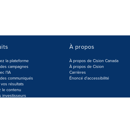
its
À propos
z la plateforme
À propos de Cision Canada
r des campagnes
À propos de Cision
ec l'IA
Carrières
r des communiqués
Énoncé d'accessibilité
vos résultats
z le contenu
s investisseurs