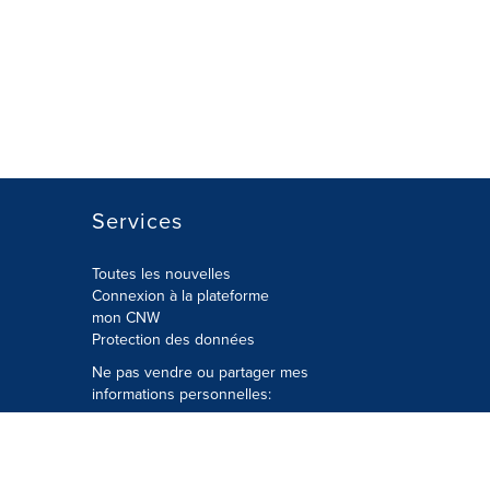
Services
Toutes les nouvelles
Connexion à la plateforme
mon CNW
Protection des données
Ne pas vendre ou partager mes
informations personnelles:
Soumettre à
Privacy@cision.com
Appelez gratuitement notre
département de la protection de la vie