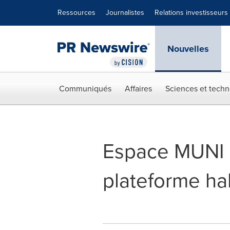
Déclaration d'accessibilité
Sauter la navigation
Ressources
Journalistes
Relations investisseurs
Nouvelles
Communiqués
Affaires
Sciences et techn
Espace MUNI l
plateforme hab