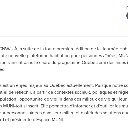
CNW/ - À la suite de la toute première édition de la Journée Hab
oute nouvelle plateforme habitation pour personnes aînées, MUNI-
tion s'inscrit dans le cadre du programme Québec ami des aînés (
ec.
es est un enjeu majeur au Québec actuellement. Puisque notre s
ntiel de réfléchir, à partir de contextes sociaux, politiques et ré
opulation l'opportunité de vieillir dans des milieux de vie qui leu
 MUNI-toit s'inscrit. Elle permettra d'informer et d'outiller les 
ur personnes aînées dans leur milieu et d'offrir des solutions du
rd
et présidente d'Espace MUNI.