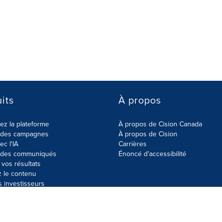
its
À propos
z la plateforme
À propos de Cision Canada
r des campagnes
À propos de Cision
ec l'IA
Carrières
r des communiqués
Énoncé d'accessibilité
vos résultats
z le contenu
s investisseurs