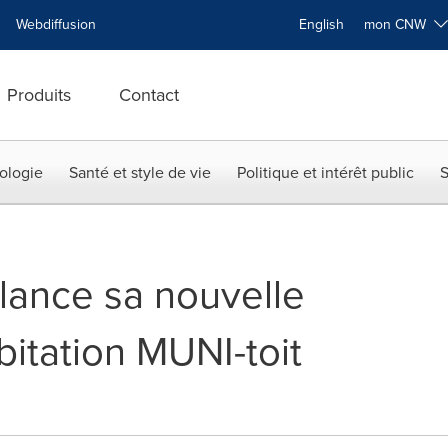
Webdiffusion
English
mon CNW
Produits
Contact
ologie
Santé et style de vie
Politique et intérêt public
S
ance sa nouvelle
itation MUNI-toit