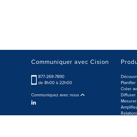
Communiquer avec Cision
Produ
877-269-7890
Découvre
de 8h00 à 22h00
Planifie
Créer av
Communiquez avec nous
Diffuse
Mesurer 
Amplifie
Relation