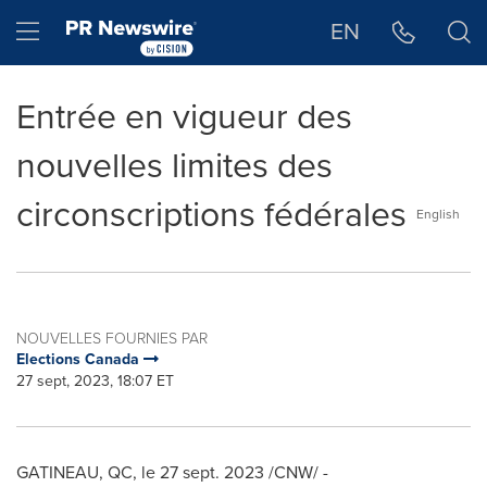
Déclaration d'accessibilité
Sauter la navigation
Hamburger menu
EN
Entrée en vigueur des
nouvelles limites des
circonscriptions fédérales
English
NOUVELLES FOURNIES PAR
Elections Canada
27 sept, 2023, 18:07 ET
GATINEAU
, QC
,
le 27 sept. 2023
/CNW/ -