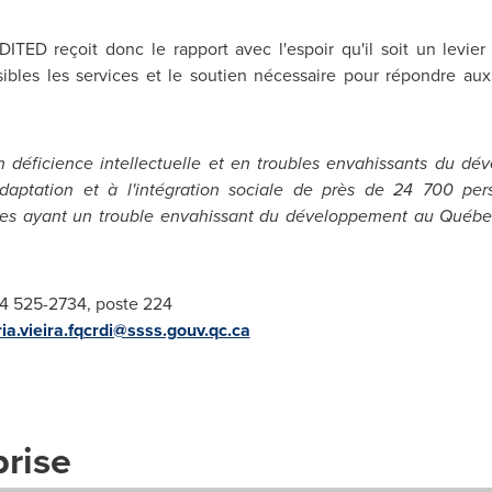
TED reçoit donc le rapport avec l'espoir qu'il soit un levier
bles les services et le soutien nécessaire pour répondre au
n déficience intellectuelle et en troubles envahissants du 
éadaptation et à l'intégration sociale de près de 24 700 pe
nes ayant un trouble envahissant du développement au Québec
4 525-2734, poste 224
ia.vieira.fqcrdi@ssss.gouv.qc.ca
prise