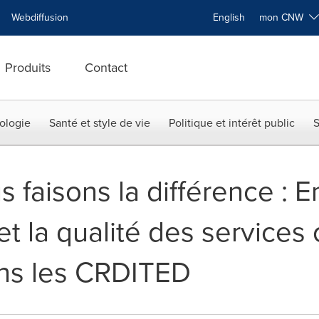
Webdiffusion
English
mon CNW
Produits
Contact
ologie
Santé et style de vie
Politique et intérêt public
S
 faisons la différence : 
et la qualité des services 
ns les CRDITED