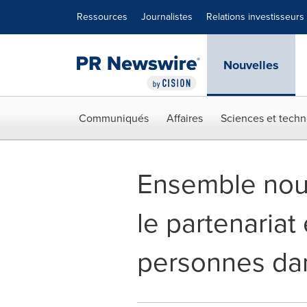
Déclaration d'accessibilité
Sauter la navigation
Ressources
Journalistes
Relations investisseurs
Nouvelles
Communiqués
Affaires
Sciences et techn
Ensemble nous
le partenariat 
personnes da