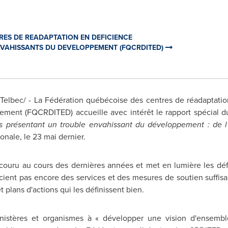
RES DE READAPTATION EN DEFICIENCE
ENVAHISSANTS DU DEVELOPPEMENT (FQCRDITED)
bec/ - La Fédération québécoise des centres de réadaptation 
ement (FQCRDITED) accueille avec intérêt le rapport spécial du
es présentant un trouble envahissant du développement : de
nale, le 23 mai dernier.
rcouru au cours des dernières années et met en lumière les déf
cient pas encore des services et des mesures de soutien suffisa
t plans d'actions qui les définissent bien.
inistères et organismes à « développer une vision d'ensembl