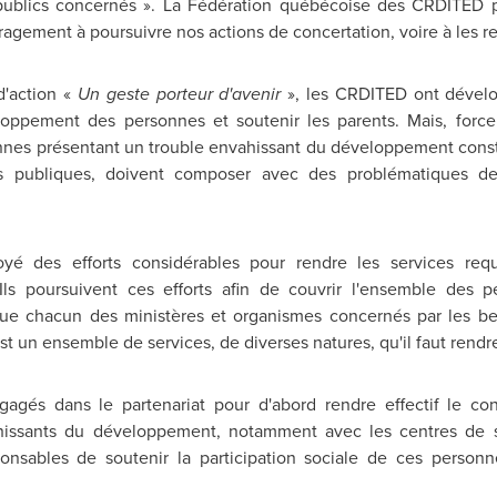
publics concernés ». La Fédération québécoise des CRDITED p
gement à poursuivre nos actions de concertation, voire à les re
d'action «
Un geste porteur d'avenir
», les CRDITED ont dével
eloppement des personnes et soutenir les parents. Mais, force
es présentant un trouble envahissant du développement constit
ons publiques, doivent composer avec des problématiques de 
oyé des efforts considérables pour rendre les services re
Ils poursuivent ces efforts afin de couvrir l'ensemble des 
if que chacun des ministères et organismes concernés par les b
est un ensemble de services, de diverses natures, qu'il faut rendr
gés dans le partenariat pour d'abord rendre effectif le co
vahissants du développement, notamment avec les centres de s
nsables de soutenir la participation sociale de ces personne