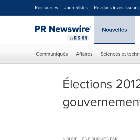
Déclaration d'accessibilité
Sauter la navigation
Ressources
Journalistes
Relations investisseurs
Nouvelles
Communiqués
Affaires
Sciences et techn
Élections 201
gouvernement e
NOUVELLES FOURNIES PAR