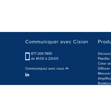
Communiquer avec Cision
Produ
877-269-7890
Découvre
de 8h00 à 22h00
Planifie
Créer av
Communiquez avec nous
Diffuse
Mesurer 
Amplifie
Relation