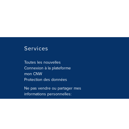
Services
Toutes les nouvelles
Connexion à la plateforme
mon CNW
Protection des données
Ne pas vendre ou partager mes
informations personnelles:
Soumettre à
Privacy@cision.com
Appelez gratuitement notre
département de la protection de la vie
privée: 877-297-8921