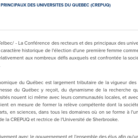
PRINCIPAUX DES UNIVERSITES DU QUEBEC (CREPUQ)
lbec/ - La Conférence des recteurs et des principaux des univ
 caractère historique de l'élection d'une première femme comm
 relativement aux nombreux défis auxquels est confrontée la soci
.
omique du Québec est largement tributaire de la vigueur des ét
eunesse du Québec y reçoit, du dynamisme de la recherche qui
rsités nouent ici même avec leurs communautés locales, et avec 
soient en mesure de former la relève compétente dont la sociét
arts, en sciences, dans tous les domaines où on se forme à l'u
de la CREPUQ et rectrice de l'Université de Sherbrooke.
ivement avec le gouvernement et l'ensemble des élus afin qu'un