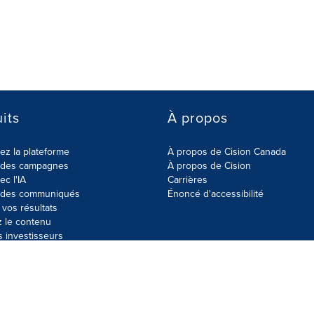
its
À propos
z la plateforme
À propos de Cision Canada
r des campagnes
À propos de Cision
ec l'IA
Carrières
r des communiqués
Énoncé d'accessibilité
vos résultats
z le contenu
s investisseurs