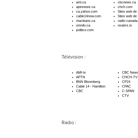
ami.ca
cbcnews.ca
aptnnews.ca
chch.com
ca.yahoo.com
Sites web de
cable14now.com
Sites web de
macleans.ca
radio-canada
omnitv.ca
reuters.tv
politico.com
Télévision :
AMI-tv
CBC News
APTN
CHCH-TV
BNN Bloomberg
CP24
Cable 14 - Hamilton
CPAC
CBC
C-SPAN
CTV
Radio :