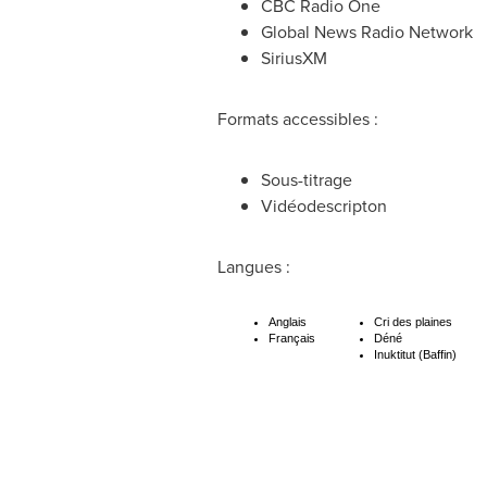
CBC Radio One
Global News Radio Network
SiriusXM
Formats accessibles :
Sous-titrage
Vidéodescripton
Langues :
Anglais
Cri des plaines
Français
Déné
Inuktitut (Baffin)