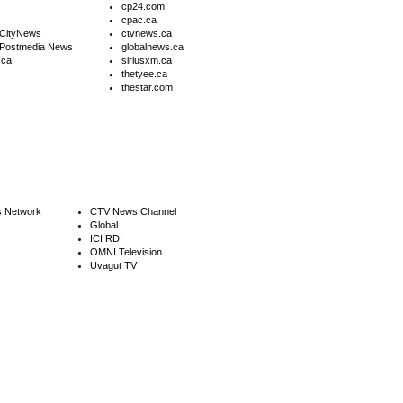
cp24.com
cpac.ca
 CityNews
ctvnews.ca
 Postmedia News
globalnews.ca
.ca
siriusxm.ca
thetyee.ca
thestar.com
 Network
CTV News Channel
Global
ICI RDI
OMNI Television
Uvagut TV