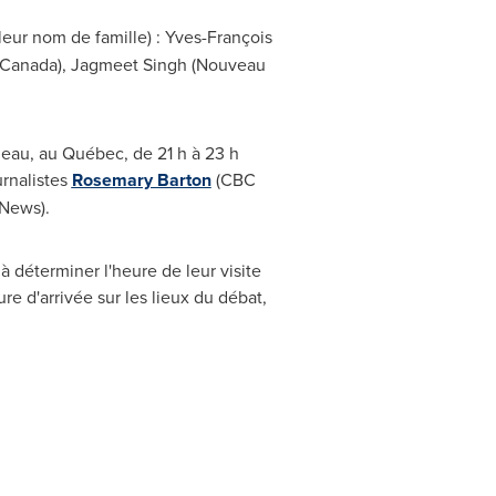
leur nom de famille) : Yves-François
Canada
),
Jagmeet Singh
(Nouveau
neau
, au Québec, de 21 h à 23 h
urnalistes
Rosemary Barton
(CBC
News).
à déterminer l'heure de leur visite
re d'arrivée sur les lieux du débat,