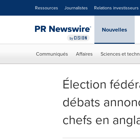
Déclaration d'accessibilité
Sauter la navigation
Ressources
Journalistes
Relations investisseurs
Nouvelles
Communiqués
Affaires
Sciences et techn
Élection fédér
débats annonc
chefs en angla