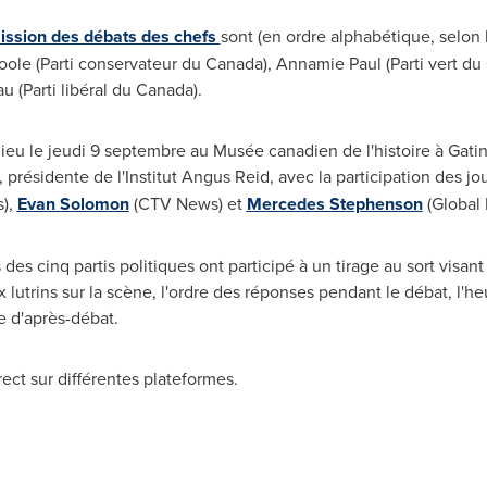
mission des débats des chefs
sont (en ordre alphabétique, selon 
Toole
(Parti conservateur du
Canada
), Annamie Paul (Parti vert du
au
(Parti libéral du
Canada
).
lieu le jeudi 9 septembre au Musée canadien de l'histoire à
Gati
, présidente de l'Institut Angus Reid, avec la participation des jo
),
Evan Solomon
(CTV News) et
Mercedes Stephenson
(Global 
s cinq partis politiques ont participé à un tirage au sort visant 
 lutrins sur la scène, l'ordre des réponses pendant le débat, l'heu
e d'après-débat.
rect sur différentes plateformes.