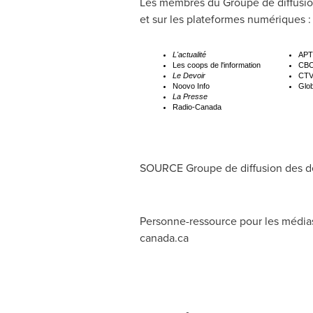
Les membres du Groupe de diffusion d
et sur les plateformes numériques :
L'actualité
APT
Les coops de l'information
CBC
Le Devoir
CTV
Noovo Info
Glo
La Presse
Radio-Canada
SOURCE Groupe de diffusion des d
Personne-ressource pour les médias
canada.ca