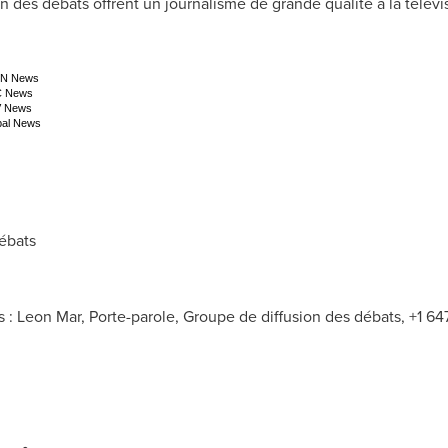
es débats offrent un journalisme de grande qualité à la télévisio
N News
 News
 News
bal News
ébats
 : Leon Mar, Porte-parole, Groupe de diffusion des débats, +1 6