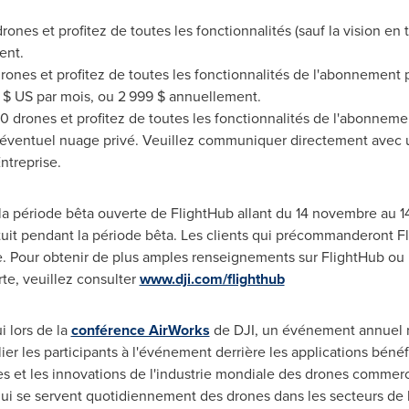
rones et profitez de toutes les fonctionnalités (sauf la vision en 
ent.
rones et profitez de toutes les fonctionnalités de l'abonnement p
9 $ US par mois, ou 2 999 $ annuellement.
0 drones et profitez de toutes les fonctionnalités de l'abonneme
 éventuel nuage privé. Veuillez communiquer directement avec 
ntreprise.
 à la période bêta ouverte de FlightHub allant du 14 novembre au 
tuit pendant la période bêta. Les clients qui précommanderont Fl
. Pour obtenir de plus amples renseignements sur FlightHub ou p
rte, veuillez consulter
www.dji.com/flighthub
i lors de la
conférence AirWorks
de DJI, un événement annuel r
allier les participants à l'événement derrière les applications bé
ses et les innovations de l'industrie mondiale des drones commer
ui se servent quotidiennement des drones dans les secteurs de l'