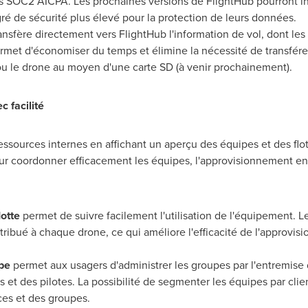
s SOC2 AICPA. Les prochaines versions de FlightHub pourront in
ré de sécurité plus élevé pour la protection de leurs données.
ansfère directement vers FlightHub l'information de vol, dont les 
 permet d'économiser du temps et élimine la nécessité de transf
t ou le drone au moyen d'une carte SD (à venir prochainement).
c facilité
ssources internes en affichant un aperçu des équipes et des flott
our coordonner efficacement les équipes, l'approvisionnement en
lotte
permet de suivre facilement l'utilisation de l'équipement. L
ribué à chaque drone, ce qui améliore l'efficacité de l'approvisi
pe
permet aux usagers d'administrer les groupes par l'entremise
s et des pilotes. La possibilité de segmenter les équipes par cl
rces et des groupes.