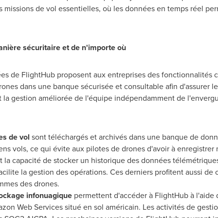
des missions de vol essentielles, où les données en temps réel pe
ière sécuritaire et de n'importe où
es de FlightHub proposent aux entreprises des fonctionnalités 
ones dans une banque sécurisée et consultable afin d'assurer le
t la gestion améliorée de l'équipe indépendamment de l'envergure
ues de vol
sont téléchargés et archivés dans une banque de donn
iens vols, ce qui évite aux pilotes de drones d'avoir à enregist
nt la capacité de stocker un historique des données télémétriques
cilite la gestion des opérations. Ces derniers profitent aussi d
ammes des drones.
tockage infonuagique
permettent d'accéder à FlightHub à l'aide 
azon Web Services situé en sol américain. Les activités de gest