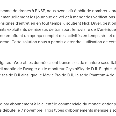
ramme de drones à BNSF, nous avons dû établir de nombreux proc
r manuellement les journaux de vol et à mener des vérifications 
onsignes d'entretien en tout temps », soutient
Nick Dryer
, gestio
tants exploitants de réseaux de transport ferroviaire de l'Amériq
mme en offrant un aperçu complet des activités en temps réel et
me. Cette solution nous a permis d'étendre l'utilisation de cet
igateur Web et les données sont transmises de manière sécuritaire
eil mobile de l'usager ou le moniteur CrystalSky de DJI. FlightHu
ses de DJI ainsi que le Mavic Pro de DJI, la série Phantom 4 de D
rte par abonnement à la clientèle commerciale du monde entier p
 débute le 7 novembre. Trois types d'abonnements mensuels sont