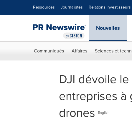
Déclaration d'accessibilité
Sauter la navigation
Ressources
Journalistes
Relations investisseurs
Nouvelles
Communiqués
Affaires
Sciences et techn
DJI dévoile le
entreprises à 
drones
English