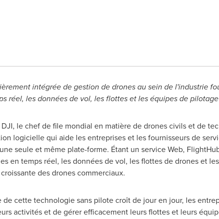
rement intégrée de gestion de drones au sein de l'industrie four
ps réel, les données de vol, les flottes et les équipes de pilotage
DJI, le chef de file mondial en matière de drones civils et de te
on logicielle qui aide les entreprises et les fournisseurs de ser
is une seule et même plate-forme. Étant un service Web, FlightHu
s en temps réel, les données de vol, les flottes de drones et l
e croissante des drones commerciaux.
e de cette technologie sans pilote croît de jour en jour, les entr
rs activités et de gérer efficacement leurs flottes et leurs équi