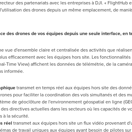
irecteur des partenariats avec les entreprises à DJI. « FlightHub 
 l'utilisation des drones depuis un même emplacement, de manièr
e des drones de vos équipes depuis une seule interface, en t
e vue d'ensemble claire et centralisée des activités que réalisen
 plus efficacement avec les équipes hors site. Les fonctionnalité
eal-Time View) affichent les données de télémétrie, de la caméra
us informée.
aphique
transmet en temps réel aux équipes hors site des donné
rones pour faciliter la coordination des vols simultanés et des mul
ystème de géoclôture de l'environnement géospatial en ligne (GEO)
 des directives actuelles dans les secteurs où les capacités de v
 à la sécurité.
s réel
transmet aux équipes hors site un flux vidéo provenant d
schémas de travail uniques aux équipes ayant besoin de pilotes sur