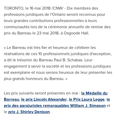
TORONTO
, le 16 mai 2018 /CNW/ - Dix membres des
professions juridiques de l'
Ontario
seront reconnus pour
leurs grandes contributions professionnelles à leurs
communautés lors de la cérémonie annuelle de remise des
prix du Barreau le 23 mai 2018, à Osgoode Hall.
« Le Barreau est très fier et heureux de célébrer les
réalisations de ces 10 professionnels juridiques d'exception,
a dit le trésorier du Barreau Paul B. Schabas. Leur
engagement à servir la société et les professions juridiques
est exemplaire et nous serons heureux de leur présenter les
plus grands honneurs du Barreau. »
Les prix suivants seront présentés en mai :
la Médaille du
Barreau
,
le prix
Lincoln Alexander
,
le
Prix Laura Legge
,
le
prix des parajuristes remarquables
William J. Simpson
et
le
prix J.
Shirley Denison
.