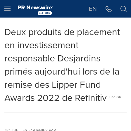
Déclaration d'accessibilité
Sauter la navigation
Hamburger menu
EN
Deux produits de placement
en investissement
responsable Desjardins
primés aujourd'hui lors de la
remise des Lipper Fund
Awards 2022 de Refinitiv
English
NOUVELLES FOURNIES PAR