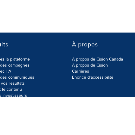
its
À propos
z la plateforme
À propos de Cision Canada
r des campagnes
À propos de Cision
ec l'IA
Carrières
r des communiqués
Énoncé d'accessibilité
vos résultats
z le contenu
s investisseurs
données
Plan du site
Paramètres de cookies
Énoncé d'accessibilit