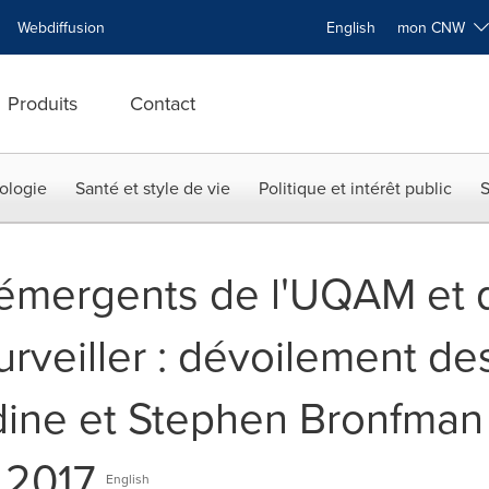
Webdiffusion
English
mon CNW
Produits
Contact
ologie
Santé et style de vie
Politique et intérêt public
S
 émergents de l'UQAM et d
rveiller : dévoilement de
ine et Stephen Bronfman 
 2017
English