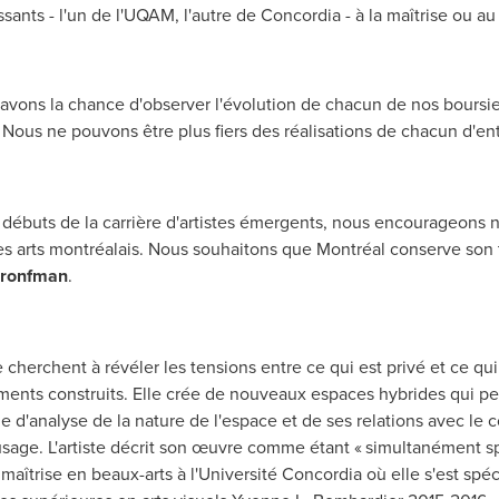
ants - l'un de l'UQAM, l'autre de Concordia - à la maîtrise ou au
avons la chance d'observer l'évolution de chacun de nos boursier
 Nous ne pouvons être plus fiers des réalisations de chacun d'ent
ut débuts de la carrière d'artistes émergents, nous encourageons 
des arts montréalais. Nous souhaitons que Montréal conserve son t
Bronfman
.
 cherchent à révéler les tensions entre ce qui est privé et ce qui 
ments construits. Elle crée de nouveaux espaces hybrides qui p
me d'analyse de la nature de l'espace et de ses relations avec le 
usage. L'artiste décrit son œuvre comme étant « simultanément spat
maîtrise en beaux-arts à l'Université Concordia où elle s'est spéc