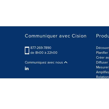
Communiquer avec Cision
Produ
877-269-7890
Découvre
de 8h00 à 22h00
Planifie
Créer av
Communiquez avec nous
Diffuse
Mesurer 
Amplifie
Relation
Modalités d'utilisation
Politique sur la sécurité des 