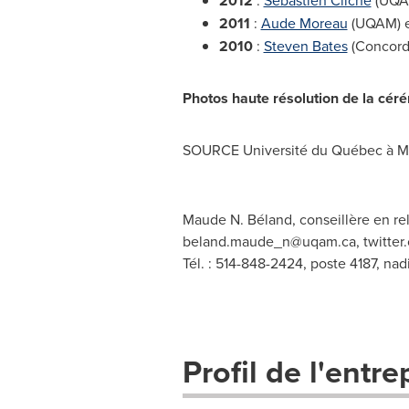
2012
:
Sébastien Cliche
(UQA
2011
:
Aude Moreau
(UQAM) 
2010
:
Steven Bates
(Concord
Photos haute résolution de la céré
SOURCE Université du Québec à M
Maude N. Béland, conseillère en rel
beland.maude_n@uqam.ca
, twitte
Tél. : 514-848-2424, poste 4187,
nad
Profil de l'entre