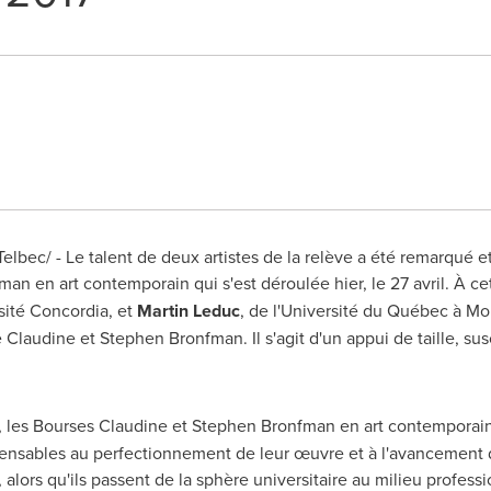
bec/ - Le talent de deux artistes de la relève a été remarqué et
fman
en art contemporain qui s'est déroulée hier, le 27 avril. À c
rsité Concordia, et
Martin Leduc
, de l'Université du Québec à Mon
e Claudine et
Stephen Bronfman
. Il s'agit d'un appui de taille, 
 les Bourses Claudine et
Stephen Bronfman
en art contemporain 
pensables au perfectionnement de leur œuvre et à l'avancement d
alors qu'ils passent de la sphère universitaire au milieu profess