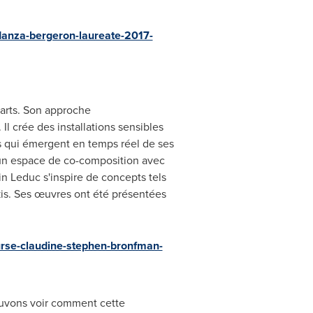
danza-bergeron-laureate-2017-
 arts. Son approche
Il crée des installations sensibles
es qui émergent en temps réel de ses
re un espace de co-composition avec
in Leduc
s'inspire de concepts tels
kis. Ses œuvres ont été présentées
urse-claudine-stephen-bronfman-
ouvons voir comment cette