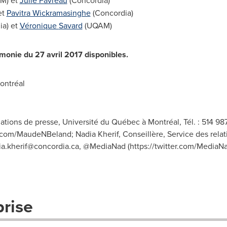
M) et
Julie Favreau
(Concordia)
et
Pavitra Wickramasinghe
(Concordia)
ia) et
Véronique
Savard
(UQAM)
monie du 27 avril 2017 disponibles.
ontréal
ations de presse, Université du Québec à Montréal, Tél. : 514 98
r.com/MaudeNBeland; Nadia Kherif, Conseillère, Service des rela
ia.kherif@concordia.ca
, @MediaNad (https://twitter.com/MediaNa
prise