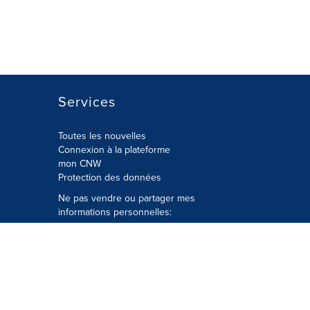
Services
Toutes les nouvelles
Connexion à la plateforme
mon CNW
Protection des données
Ne pas vendre ou partager mes
informations personnelles:
Soumettre à
Privacy@cision.com
Appelez gratuitement notre
département de la protection de la vie
privée: 877-297-8921
é
© Groupe CNW Ltée 2026 Tous droits