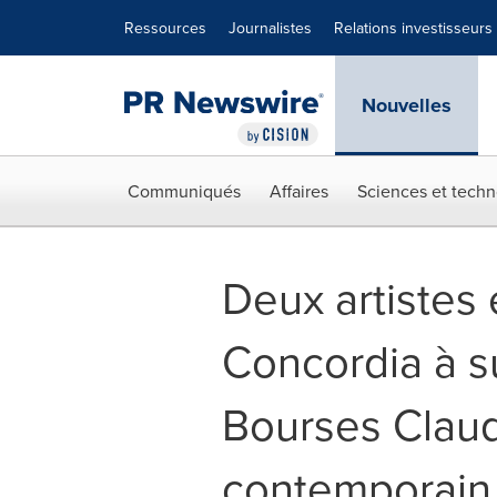
Déclaration d'accessibilité
Sauter la navigation
Ressources
Journalistes
Relations investisseurs
Nouvelles
Communiqués
Affaires
Sciences et techn
Deux artistes
Concordia à su
Bourses Claud
contemporain