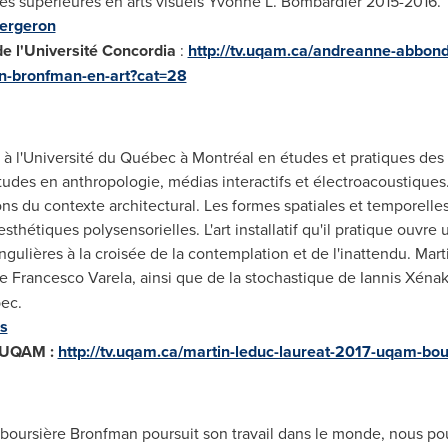
des supérieures en arts visuels
Yvonne L. Bombardier
2015-2016.
ergeron
de l'Université Concordia
:
http://tv.uqam.ca/andreanne-abbon
en-bronfman-en-art?cat=28
t à l'Université du Québec à Montréal en études et pratiques des
études en anthropologie, médias interactifs et électroacoustiques. 
ions du contexte architectural. Les formes spatiales et temporell
sthétiques polysensorielles. L'art installatif qu'il pratique ouv
ingulières à la croisée de la contemplation et de l'inattendu.
Mart
de
Francesco Varela
, ainsi que de la stochastique de Iannis Xéna
bec.
es
l'UQAM :
http://tv.uqam.ca/martin-leduc-laureat-2017-uqam-bo
boursière Bronfman poursuit son travail dans le monde, nous p