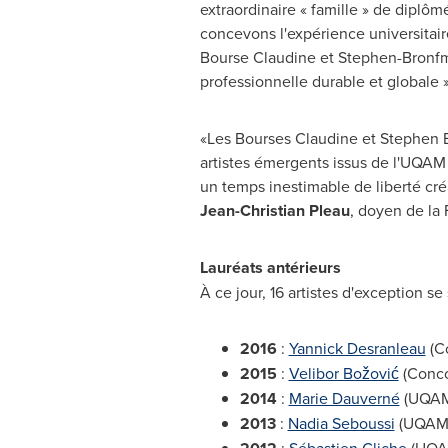
extraordinaire « famille » de diplô
concevons l'expérience universitaire
Bourse Claudine et Stephen-Bronfma
professionnelle durable et globale 
«Les Bourses Claudine et
Stephen 
artistes émergents issus de l'UQAM 
un temps inestimable de liberté créa
Jean-Christian Pleau
, doyen de la 
Lauréats antérieurs
À ce jour, 16 artistes d'exception se
2016
:
Yannick Desranleau
(C
2015
:
Velibor Božović
(Conco
2014
:
Marie Dauverné
(UQAM
2013
:
Nadia Seboussi
(UQAM)