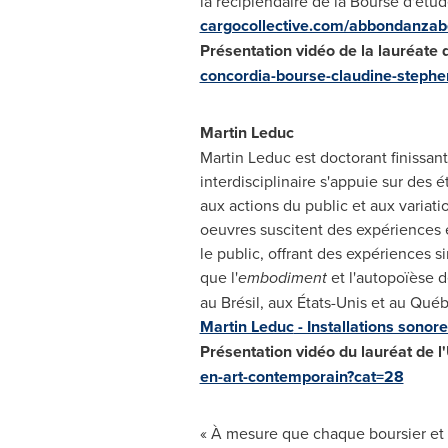
la récipiendaire de la Bourse d'étu
cargocollective.com/abbondanzab
Présentation vidéo de la lauréate 
concordia-bourse-claudine-steph
Martin Leduc
Martin Leduc
est doctorant finissan
interdisciplinaire s'appuie sur des 
aux actions du public et aux variat
oeuvres suscitent des expériences e
le public, offrant des expériences s
que l'
embodiment
et l'autopoïèse 
au Brésil, aux États-Unis et au Qué
Martin Leduc
- Installations sonor
Présentation vidéo du lauréat de 
en-art-contemporain?cat=28
« À mesure que chaque boursier et 