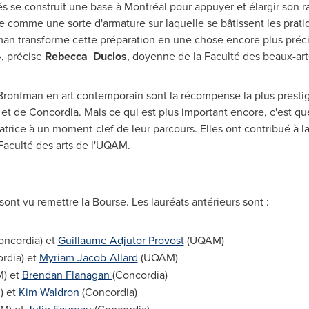
més se construit une base à Montréal pour appuyer et élargir son 
 comme une sorte d'armature sur laquelle se bâtissent les pratique
n transforme cette préparation en une chose encore plus précieu
», précise
Rebecca Duclos
, doyenne de la Faculté des beaux-art
Bronfman
en art contemporain sont la récompense la plus presti
et de Concordia. Mais ce qui est plus important encore, c'est qu
trice à un moment-clef de leur parcours. Elles ont contribué à la
Faculté des arts de l'UQAM.
 sont vu remettre la Bourse. Les lauréats antérieurs sont :
oncordia) et
Guillaume Adjutor Provost
(UQAM)
rdia) et
Myriam Jacob-Allard
(UQAM)
) et
Brendan Flanagan
(Concordia)
 et
Kim Waldron
(Concordia)