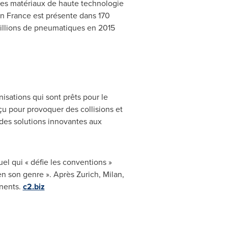
des matériaux de haute technologie
n
France
est présente dans 170
millions de pneumatiques en 2015
isations qui sont prêts pour le
u pour provoquer des collisions et
 des solutions innovantes aux
el qui « défie les conventions »
en son genre ». Après
Zurich
,
Milan
,
inents.
c2.biz