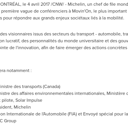
ONTRÉAL, le 4 avril 2017 /CNW/ - Michelin, un chef de file mondi
la première vague de conférenciers à Movin'On, le plus importan
s pour répondre aux grands enjeux sociétaux liés à la mobilité.
s visionnaires issus des secteurs du transport - automobile, trai
 lucratif, des personnalités du monde universitaire et des gouv
ointe de l'innovation, afin de faire émerger des actions concrètes
lera notamment :
inistre des transports (Canada)
nistre des affaires environnementales internationales, Ministère
et pilote, Solar Impulse
sident, Michelin
ion Internationale de l'Automobile (FIA) et Envoyé spécial pour la
AC Group