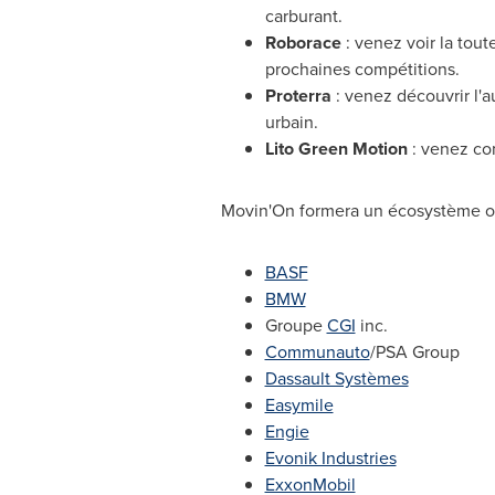
carburant.
Roborace
: venez voir la tou
prochaines compétitions.
Proterra
: venez découvrir l'a
urbain.
Lito Green Motion
: venez co
Movin'On formera un écosystème ouve
BASF
BMW
Groupe
CGI
inc.
Communauto
/PSA Group
Dassault Systèmes
Easymile
Engie
Evonik Industries
ExxonMobil