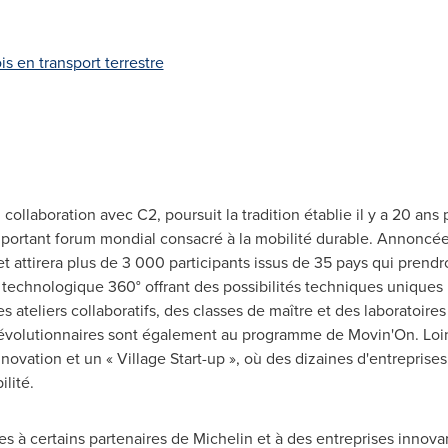
s en transport terrestre
ollaboration avec C2, poursuit la tradition établie il y a 20 ans
mportant forum mondial consacré à la mobilité durable. Annoncée
t attirera plus de 3 000 participants issus de 35 pays qui prend
echnologique 360° offrant des possibilités techniques uniques 
 ateliers collaboratifs, des classes de maître et des laboratoire
révolutionnaires sont également au programme de Movin'On. Loin
ovation et un « Village Start-up », où des dizaines d'entrepris
lité.
tes à certains partenaires de Michelin et à des entreprises innova