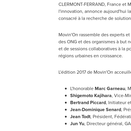
CLERMONT-FERRAND, France
et M
l'innovation, annonce aujourd'hui 
consacré à la recherche de solution
Movin'On rassemble des experts et de
des ONG et des organismes à but non
et de sessions collaboratives à la p
régions urbaines en croissance.
L'édition 2017 de Movin'On acceuil
L'honorable
Marc Garneau
, M
Shigemoto Kajihara
, Vice-Mi
Bertrand Piccard
, Initiateur 
Jean-Dominique Senard
, Pré
Jean Todt
, Président, Fédérat
Jun Yu
, Directeur général, G