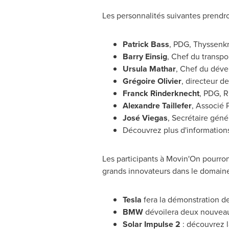
Les personnalités suivantes prendr
Patrick Bass
, PDG, Thyssenk
Barry Einsig
, Chef du transpo
Ursula Mathar
, Chef du déve
Grégoire Olivier
, directeur d
Franck Rinderknecht
, PDG, 
Alexandre Taillefer
, Associé 
José Viegas
, Secrétaire géné
Découvrez plus d'informations
Les participants à Movin'On pourron
grands innovateurs dans le domaine 
Tesla
fera la démonstration d
BMW
dévoilera deux nouvea
Solar Impulse 2
: découvrez 