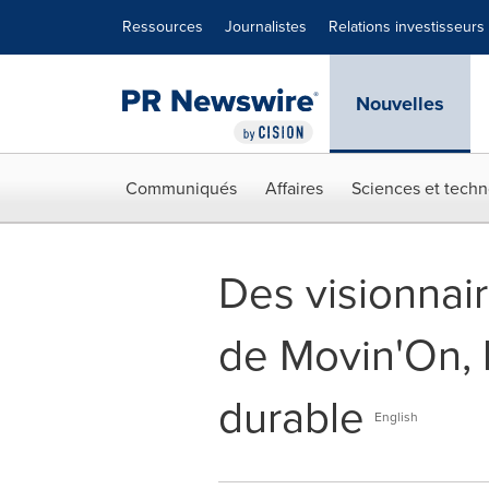
Déclaration d'accessibilité
Sauter la navigation
Ressources
Journalistes
Relations investisseurs
Nouvelles
Communiqués
Affaires
Sciences et techn
Des visionnair
de Movin'On, 
durable
English