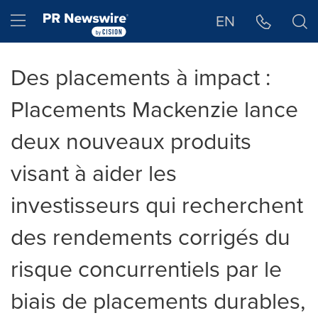
Déclaration d'accessibilité
Sauter la navigation
Hamburger menu
EN
Des placements à impact :
Placements Mackenzie lance
deux nouveaux produits
visant à aider les
investisseurs qui recherchent
des rendements corrigés du
risque concurrentiels par le
biais de placements durables,