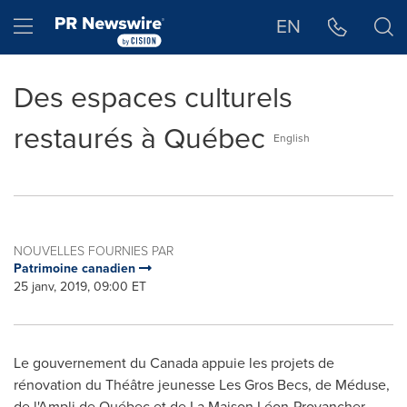
Déclaration d'accessibilité
Sauter la navigation
Hamburger menu
EN
Des espaces culturels
restaurés à Québec
English
NOUVELLES FOURNIES PAR
Patrimoine canadien
25 janv, 2019, 09:00 ET
Le gouvernement du
Canada
appuie les projets de
rénovation du Théâtre jeunesse Les Gros Becs, de Méduse,
de l'Ampli de Québec et de La Maison Léon-Provancher