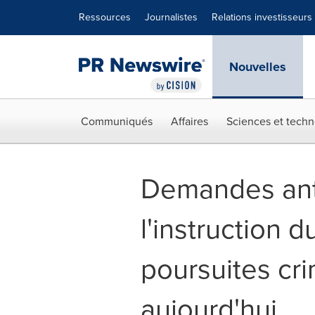
Déclaration d'accessibilité
Sauter la navigation
Ressources
Journalistes
Relations investisseurs
Nouvelles
Communiqués
Affaires
Sciences et techn
Demandes anti
l'instruction 
poursuites cri
aujourd'hui