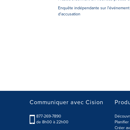
Enquête indépendante sur l'événement 
d'accusation
Communiquer avec Cision
Produ
877-269-7890
Découvre
de 8h00 à 22h00
Planifie
Créer av