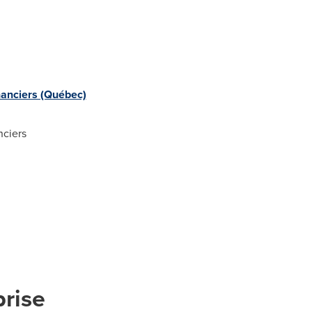
nanciers (Québec)
ciers
prise