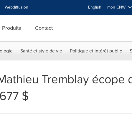
Webdiffusion
English
mon CNW
Produits
Contact
ologie
Santé et style de vie
Politique et intérêt public
S
é - Mathieu Tremblay écop
1 677 $