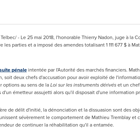
elbec/ - Le 25 mai 2018, l'honorable
Thierry Nadon
, juge à la 
e les parties et a imposé des amendes totalisant 1 111 677 $ à
Mat
suite pénale
intentée par l'Autorité des marchés financiers.
Math
 soit deux chefs d'accusation pour avoir exploité de l'information 
ur options au sens de la
Loi sur les instruments dérivés
et un chef
s d'un émetteur assujetti alors qu'il disposait d'une information pri
e de délit d'initié, la dénonciation et la dissuasion sont des ob
 punissent sévèrement le comportement de
Mathieu Tremblay
et c
ndeur de continuer la réhabilitation qu'il a entamée.