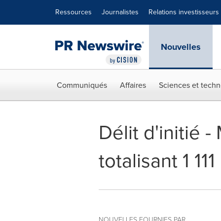
Déclaration d'accessibilité
Sauter la navigation
Ressources
Journalistes
Relations investisseurs
Nouvelles
Communiqués
Affaires
Sciences et techn
Délit d'initi
totalisant 1 11
NOUVELLES FOURNIES PAR