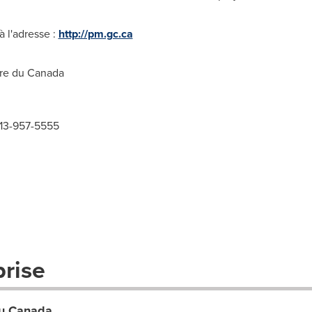
 l'adresse :
http://pm.gc.ca
re du
Canada
613-957-5555
prise
du Canada