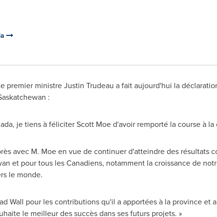
da
 Le premier ministre
Justin Trudeau
a fait aujourd'hui la déclarati
Saskatchewan
:
ada
, je tiens à féliciter
Scott Moe
d'avoir remporté la course à la
e près avec M. Moe en vue de continuer d'atteindre des résultats 
wan
et pour tous les Canadiens, notamment la croissance de notre
ers le monde.
ad Wall
pour les contributions qu'il a apportées à la province et
ouhaite le meilleur des succès dans ses futurs projets. »