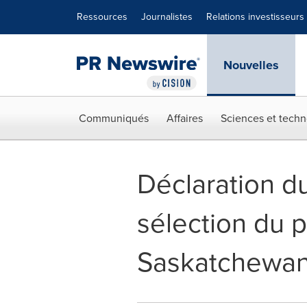
Déclaration d'accessibilité
Sauter la navigation
Ressources
Journalistes
Relations investisseurs
Nouvelles
Communiqués
Affaires
Sciences et techn
Déclaration d
sélection du p
Saskatchewa