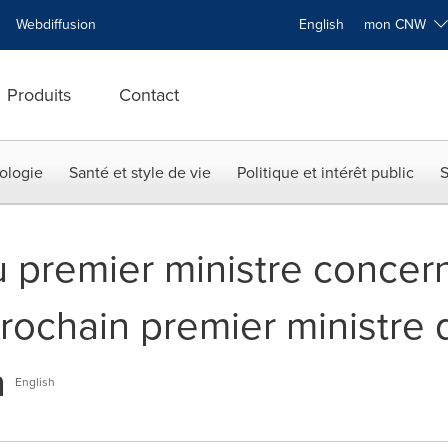
Webdiffusion
English
mon CNW
Produits
Contact
ologie
Santé et style de vie
Politique et intérêt public
S
u premier ministre concern
rochain premier ministre 
n
English