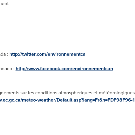
ment
ada :
http://twitter.com/environnementca
anada :
http://www.facebook.com/environnementcan
ignements sur les conditions atmosphériques et météorologique
w.ec.gc.ca/meteo-weather/Default.asp?lang=Fr&n=FDF98F96-1