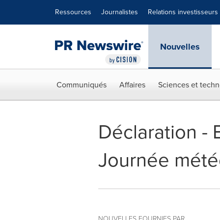
Déclaration d'accessibilité
Sauter la navigation
Ressources
Journalistes
Relations investisseurs
Nouvelles
Communiqués
Affaires
Sciences et techn
Déclaration -
Journée mété
NOUVELLES FOURNIES PAR