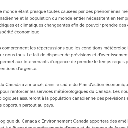
 le monde étant presque toutes causées par des phénomènes mét
canadienne et la population du monde entier nécessitent en tem
riques et climatiques changeantes afin de pouvoir prendre des d
rospérité économique.
 comprennent les répercussions que les conditions météorologiq
sur nous tous. Le fait de disposer de prévisions et d'avertisseme
l permet aux intervenants d'urgence de prendre le temps requis p
rventions d'urgence.
 du
Canada
a annoncé, dans le cadre du Plan d'action économiqu
s pour renforcer les services météorologiques du
Canada
. Les no
rologiques assureront à la population canadienne des prévisions 
 opportun partout au pays.
ologique du
Canada
d'Environnement
Canada
apportera des améli
re et à diffuser des avertissements d'orage et de tornade de faço