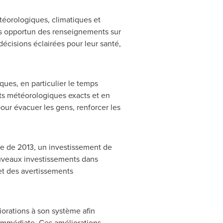
éorologiques, climatiques et
ps opportun des renseignements sur
écisions éclairées pour leur santé,
ues, en particulier le temps
nts météorologiques exacts et en
our évacuer les gens, renforcer les
e de 2013, un investissement de
uveaux investissements dans
et des avertissements
orations à son système afin
n immédiate. Ces améliorations