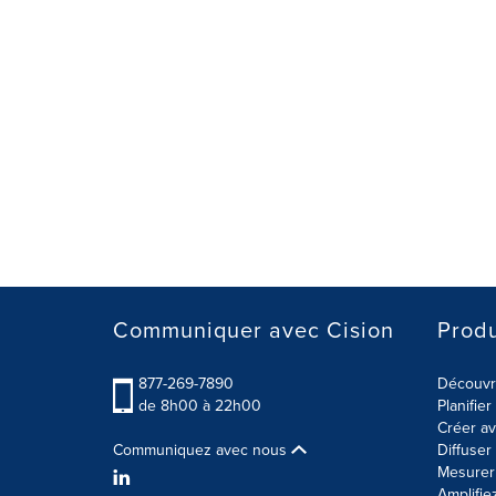
Communiquer avec Cision
Produ
877-269-7890
Découvre
de 8h00 à 22h00
Planifie
Créer av
Communiquez avec nous
Diffuse
Mesurer 
Amplifie