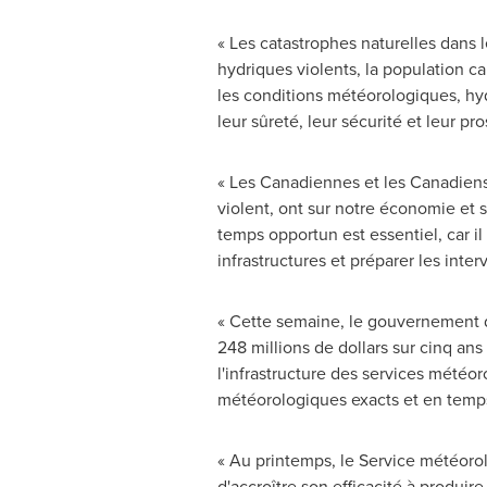
« Les catastrophes naturelles dans
hydriques violents, la population 
les conditions météorologiques, hyd
leur sûreté, leur sécurité et leur p
« Les Canadiennes et les Canadiens
violent, ont sur notre économie et 
temps opportun est essentiel, car i
infrastructures et préparer les inte
« Cette semaine, le gouvernement
248 millions de dollars sur cinq an
l'infrastructure des services météo
météorologiques exacts et en temps
« Au printemps, le Service météor
d'accroître son efficacité à produi