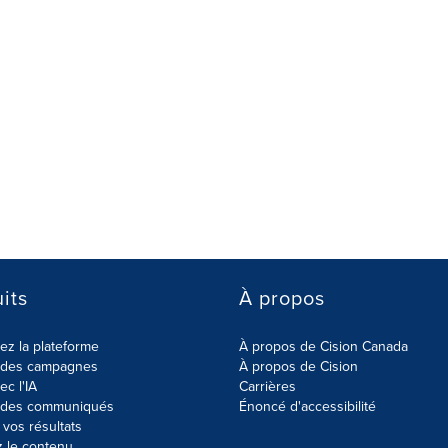
its
À propos
z la plateforme
À propos de Cision Canada
r des campagnes
À propos de Cision
ec l'IA
Carrières
r des communiqués
Énoncé d'accessibilité
vos résultats
z le contenu