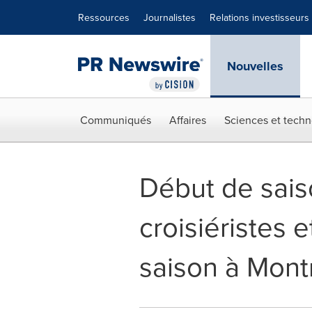
Déclaration d'accessibilité
Sauter la navigation
Ressources
Journalistes
Relations investisseurs
Nouvelles
Communiqués
Affaires
Sciences et techn
Début de sais
croisiéristes
saison à Mont