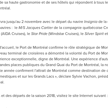
de sa haute gastronomie et de ses hôtels qui répondent à tous le
ntréal.
uivra jusqu'au 2 novembre avec le départ du navire
Insignia
de la
avires : le
M/S Jacques Cartier
de la compagnie québécoise Croi
(AIDA Cruises), le
Star Pride
(Windstar Cruises), le
Silver Spirit
et
'accueil, le Port de Montréal confirme le rôle stratégique de Mon
veau terminal de croisières a démontré la volonté du Port de Montr
ience exceptionnelle, digne de Montréal. Une expérience d'auta
grandes places publiques du Grand Quai du Port de Montréal, la no
te année confirment l'attrait de Montréal comme destination de 
mestiques et sur les Grands Lacs », déclare
Sylvie Vachon
, prési
al.
 et des départs de la saison 2018, visitez le site Internet suivant 