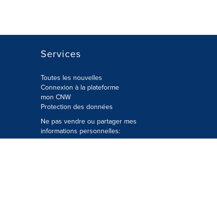
Services
Toutes les nouvelles
Connexion à la plateforme
mon CNW
Protection des données
Ne pas vendre ou partager mes
informations personnelles:
Soumettre à
Privacy@cision.com
Appelez gratuitement notre
département de la protection de la vie
privée: 877-297-8921
é
© Groupe CNW Ltée 2026 Tous droits
réservés. Une société Cision.