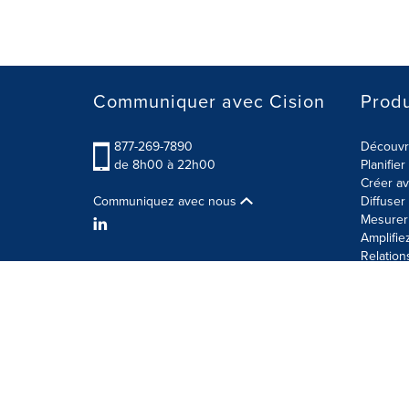
Communiquer avec Cision
Produ
877-269-7890
Découvre
de 8h00 à 22h00
Planifie
Créer av
Communiquez avec nous
Diffuse
Mesurer 
Amplifie
Relation
Modalités d'utilisation
Politique sur la sécurité des 