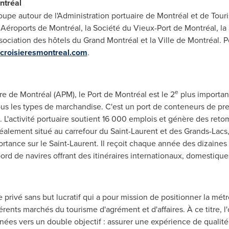
ntréal
upe autour de l'Administration portuaire de Montréal et de Tour
: Aéroports de Montréal, la Société du Vieux-Port de Montréal, 
ociation des hôtels du Grand Montréal et la Ville de Montréal. Po
croisieresmontreal.com
.
e
ire de Montréal (APM), le Port de Montréal est le 2
plus importan
tous les types de marchandise. C'est un port de conteneurs de pre
 L'activité portuaire soutient 16 000 emplois et génère des ret
Idéalement situé au carrefour du
Saint-Laurent
et des Grands-Lacs,
ortance sur le
Saint-Laurent
. Il reçoit chaque année des dizaines d
d de navires offrant des itinéraires internationaux, domestiqu
privé sans but lucratif qui a pour mission de positionner la métr
férents marchés du tourisme d'agrément et d'affaires. À ce titre, 
nées vers un double objectif : assurer une expérience de qualité 