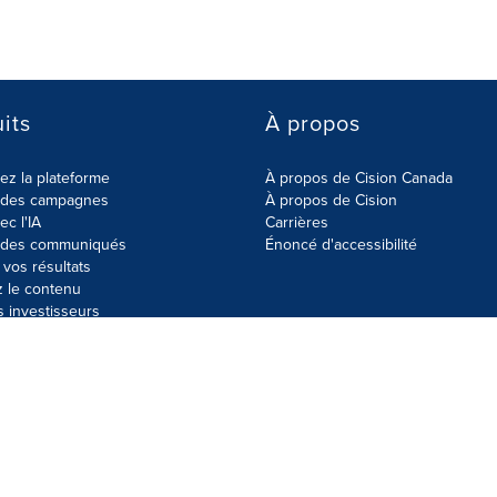
its
À propos
z la plateforme
À propos de Cision Canada
r des campagnes
À propos de Cision
ec l'IA
Carrières
r des communiqués
Énoncé d'accessibilité
vos résultats
z le contenu
s investisseurs
données
Plan du site
Paramètres de cookies
Énoncé d'accessibilit