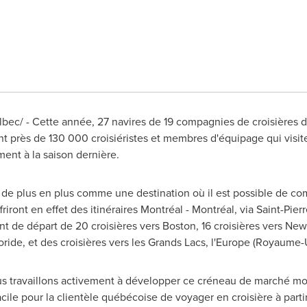
c/ - Cette année, 27 navires de 19 compagnies de croisières dif
ont près de 130 000 croisiéristes et membres d'équipage qui visit
nt à la saison dernière.
e de plus en plus comme une destination où il est possible de co
iront en effet des itinéraires Montréal - Montréal, via
Saint-Pierr
nt de départ de 20 croisières vers
Boston
, 16 croisières vers
New-
oride, et des croisières vers les Grands Lacs, l'
Europe
(Royaume-U
 travaillons activement à développer ce créneau de marché mond
facile pour la clientèle québécoise de voyager en croisière à parti