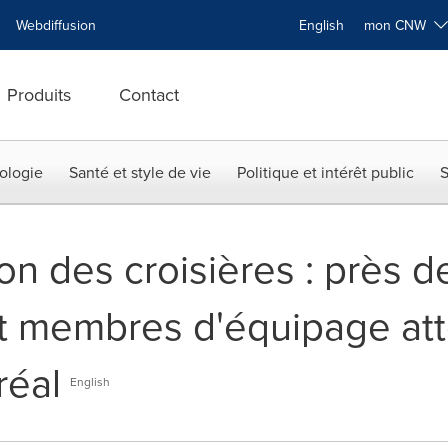
Webdiffusion
English
mon CNW
Produits
Contact
ologie
Santé et style de vie
Politique et intérêt public
S
on des croisières : près 
 et membres d'équipage at
réal
English