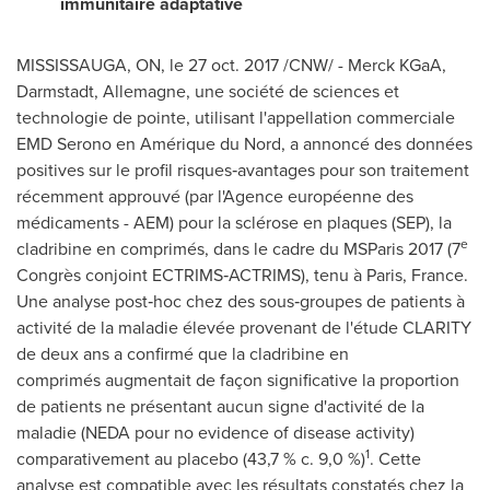
immunitaire adaptative
MISSISSAUGA, ON
, le 27 oct. 2017 /CNW/ - Merck KGaA,
Darmstadt, Allemagne, une société de sciences et
technologie de pointe, utilisant l'appellation commerciale
EMD Serono en Amérique du Nord, a annoncé des données
positives sur le profil risques‑avantages pour son traitement
récemment approuvé (par l'Agence européenne des
médicaments - AEM) pour la sclérose en plaques (SEP), la
e
cladribine en comprimés, dans le cadre du MSParis 2017 (7
Congrès conjoint ECTRIMS‑ACTRIMS), tenu à
Paris, France
.
Une analyse post‑hoc chez des sous‑groupes de patients à
activité de la maladie élevée provenant de l'étude CLARITY
de deux ans a confirmé que la cladribine en
comprimés augmentait de façon significative la proportion
de patients ne présentant aucun signe d'activité de la
maladie (NEDA pour no evidence of disease activity)
1
comparativement au placebo (43,7 % c. 9,0 %)
. Cette
analyse est compatible avec les résultats constatés chez la