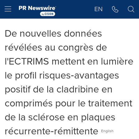
Déclaration d'accessibilité
Sauter la navigation
Hamburger menu
EN
De nouvelles données
révélées au congrès de
l'ECTRIMS mettent en lumière
le profil risques‑avantages
positif de la cladribine en
comprimés pour le traitement
de la sclérose en plaques
récurrente‑rémittente
English