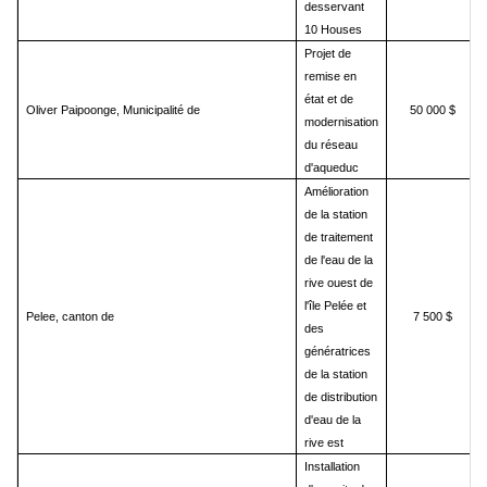
desservant
10 Houses
Projet de
remise en
état et de
Oliver Paipoonge, Municipalité de
50 000 $
modernisation
du réseau
d'aqueduc
Amélioration
de la station
de traitement
de l'eau de la
rive ouest de
l'île Pelée et
Pelee, canton de
7 500 $
des
génératrices
de la station
de distribution
d'eau de la
rive est
Installation