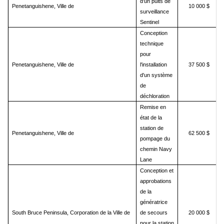
d'un puits de
Penetanguishene, Ville de
10 000 $
surveillance
Sentinel
Conception
technique
pour
Penetanguishene, Ville de
l'installation
37 500 $
d'un système
de
déchloration
Remise en
état de la
station de
Penetanguishene, Ville de
62 500 $
pompage du
chemin Navy
Lane
Conception et
approbations
de la
génératrice
South Bruce Peninsula, Corporation de la Ville de
de secours
20 000 $
pour la station