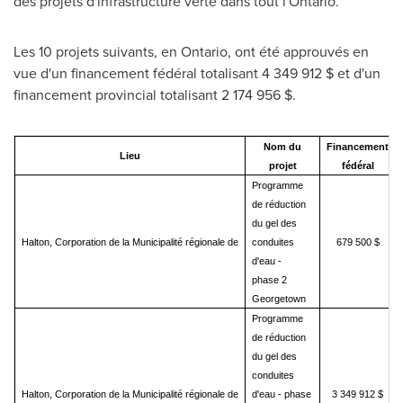
des projets d'infrastructure verte dans tout l'
Ontario
.
Les 10 projets suivants, en
Ontario
, ont été approuvés en
vue d'un financement fédéral totalisant 4 349
912 $ et
d'un
financement provincial totalisant 2 174 956 $.
Nom du
Financement
Lieu
projet
fédéral
Programme
de réduction
du gel des
Halton, Corporation de la Municipalité régionale de
conduites
679 500 $
d'eau -
phase 2
Georgetown
Programme
de réduction
du gel des
conduites
Halton, Corporation de la Municipalité régionale de
d'eau - phase
3 349 912 $