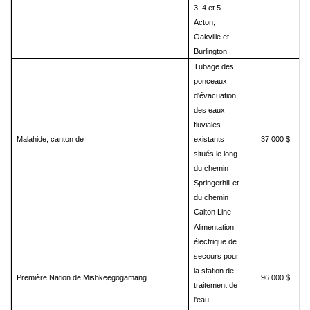
3, 4 et 5
Acton,
Oakville et
Burlington
Tubage des
ponceaux
d'évacuation
des eaux
fluviales
Malahide, canton de
existants
37 000 $
situés le long
du chemin
Springerhill et
du chemin
Calton Line
Alimentation
électrique de
secours pour
la station de
Première Nation de Mishkeegogamang
96 000 $
traitement de
l'eau