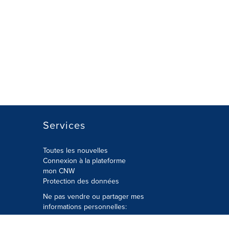
Services
Toutes les nouvelles
Connexion à la plateforme
mon CNW
Protection des données
Ne pas vendre ou partager mes
informations personnelles:
Soumettre à
Privacy@cision.com