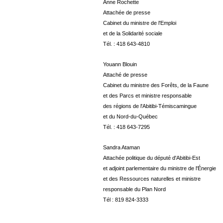
Anne Rochette
Attachée de presse
Cabinet du ministre de l'Emploi
et de la Solidarité sociale
Tél. : 418 643-4810
Youann Blouin
Attaché de presse
Cabinet du ministre des Forêts, de la Faune
et des Parcs et ministre responsable
des régions de l'Abitibi-Témiscamingue
et du Nord-du-Québec
Tél. : 418 643-7295
Sandra Ataman
Attachée politique du député d'Abitibi-Est
et adjoint parlementaire du ministre de l'Énergie
et des Ressources naturelles et ministre
responsable du Plan Nord
Tél : 819 824-3333