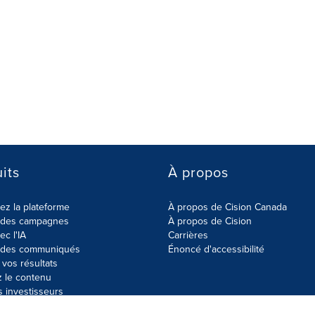
its
À propos
z la plateforme
À propos de Cision Canada
r des campagnes
À propos de Cision
ec l'IA
Carrières
r des communiqués
Énoncé d'accessibilité
vos résultats
z le contenu
s investisseurs