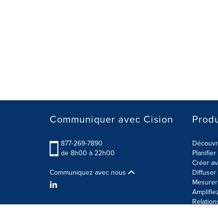
Communiquer avec Cision
Produ
877-269-7890
Découvre
de 8h00 à 22h00
Planifie
Créer av
Communiquez avec nous
Diffuse
Mesurer 
Amplifie
Relation