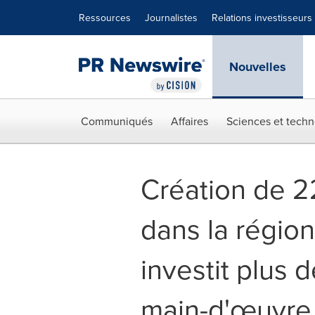
Déclaration d'accessibilité
Sauter la navigation
Ressources
Journalistes
Relations investisseurs
Nouvelles
Communiqués
Affaires
Sciences et techn
Création de 2
dans la régio
investit plus 
main-d'œuvre 