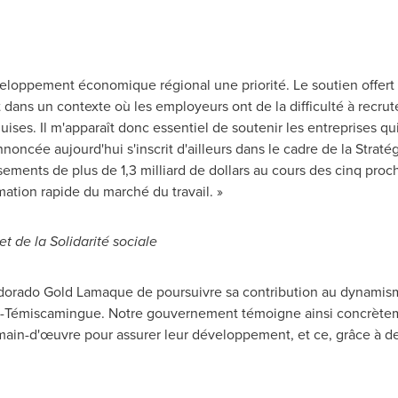
eloppement économique régional une priorité. Le soutien offert 
s un contexte où les employeurs ont de la difficulté à recruter 
ses. Il m'apparaît donc essentiel de soutenir les entreprises qui
nnoncée aujourd'hui s'inscrit d'ailleurs dans le cadre de la Strat
ements de plus de 1,3 milliard de dollars au cours des cinq proch
rmation rapide du marché du travail. »
et de la Solidarité sociale
Eldorado Gold Lamaque de poursuivre sa contribution au dynami
ibi-Témiscamingue. Notre gouvernement témoigne ainsi concrètem
r main-d'œuvre pour assurer leur développement, et ce, grâce à 