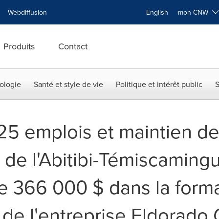
Webdiffusion
English
mon CNW
Produits
Contact
ologie
Santé et style de vie
Politique et intérêt public
S
25 emplois et maintien d
n de l'Abitibi-Témiscamin
de 366 000 $ dans la forma
de l'entreprise Eldorado