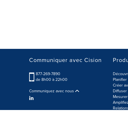
Communiquer avec Cision
Produ
877-269-7890
Découvre
de 8h00 à 22h00
Planifie
Créer av
Communiquez avec nous
Diffuse
Mesurer 
Amplifie
Relation