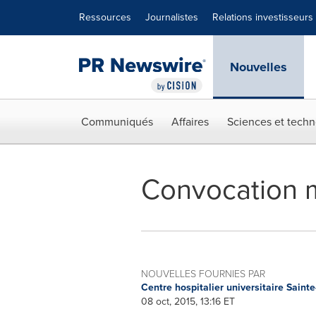
Déclaration d'accessibilité
Sauter la navigation
Ressources
Journalistes
Relations investisseurs
Nouvelles
Communiqués
Affaires
Sciences et techn
Convocation m
NOUVELLES FOURNIES PAR
Centre hospitalier universitaire Saint
08 oct, 2015, 13:16 ET