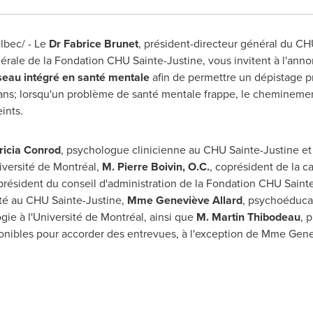
bec/ - Le
Dr
Fabrice Brunet
, président-directeur général du CH
énérale de la Fondation CHU Sainte-Justine, vous invitent à l'a
seau intégré en santé mentale
afin de permettre un dépistage pr
ans; lorsqu'un problème de santé mentale frappe, le cheminement s
ints.
ricia Conrod
, psychologue clinicienne au CHU Sainte-Justine e
iversité de Montréal,
M. Pierre Boivin
, O.C.
, coprésident de la
 président du conseil d'administration de la Fondation CHU Saint
nté au CHU Sainte-Justine,
Mme Geneviève Allard
, psychoéducat
gie à l'Université de Montréal, ainsi que
M. Martin Thibodeau
, 
onibles pour accorder des entrevues, à l'exception de Mme Genev