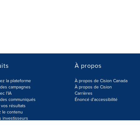
its
À propos
z la plateforme
À propos de Cision Canada
r des campagnes
À propos de Cision
ec l'IA
Carrières
r des communiqués
Énoncé d'accessibilité
vos résultats
z le contenu
s investisseurs