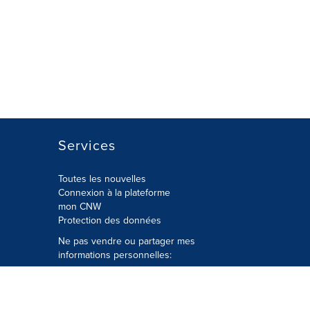
Services
Toutes les nouvelles
Connexion à la plateforme
mon CNW
Protection des données
Ne pas vendre ou partager mes
informations personnelles:
Soumettre à
Privacy@cision.com
Appelez gratuitement notre
département de la protection de la vie