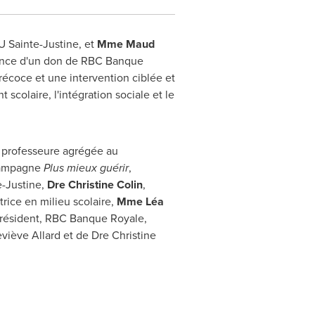
U Sainte-Justine, et
Mme Maud
nnonce d'un don de RBC Banque
écoce et une intervention ciblée et
colaire, l'intégration sociale et le
t professeure agrégée au
 campagne
Plus mieux guérir
,
e-Justine,
Dre Christine Colin
,
rice en milieu scolaire,
Mme Léa
président, RBC Banque Royale,
iève Allard et de Dre Christine