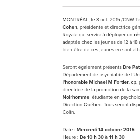
MONTRÉAL, le
8 oct. 2015
/CNW Tel
Cohen
, présidente et directrice g
Royale qui servira à déployer un
ré
adaptée chez les jeunes de 12 à 18 
bien-être de ces jeunes en sont atte
Seront également présents
Dre Pat
Département de psychiatrie de l'Un
l
'honorable Michael M Fortier, cp
,
directrice de la promotion de la sa
Noirhomme
, étudiante en psycholo
Direction Québec. Tous seront disp
Colin.
Date :
Mercredi 14 octobre 2015
Heure :
De 10 h 30 à 11 h 30