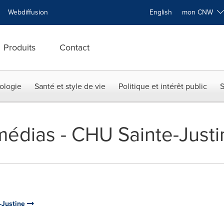
Webdiffusion
English
mon CNW
Produits
Contact
ologie
Santé et style de vie
Politique et intérêt public
S
édias - CHU Sainte-Justi
e-Justine