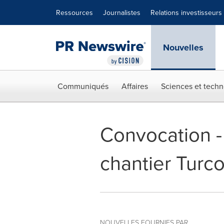
Déclaration d'accessibilité
Sauter la navigation
Ressources
Journalistes
Relations investisseurs
Nouvelles
Communiqués
Affaires
Sciences et techn
Convocation - 
chantier Turco
NOUVELLES FOURNIES PAR