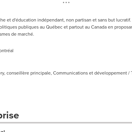
* * *
e et d'éducation indépendant, non partisan et sans but lucratif.
politiques publiques au Québec et partout au
Canada
en proposan
ismes de marché.
ntréal
, conseillère principale, Communications et développement / Tél
prise