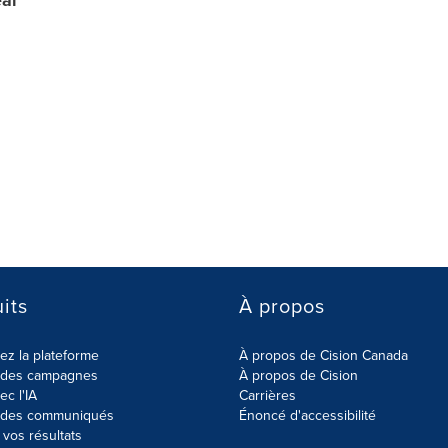
al
its
À propos
z la plateforme
À propos de Cision Canada
r des campagnes
À propos de Cision
ec l'IA
Carrières
r des communiqués
Énoncé d'accessibilité
vos résultats