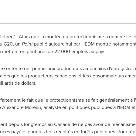
lbec/ - Alors que la montée du protectionnisme a dominé les di
du G20, un
Point
publié aujourd'hui par l'IEDM montre notamment q
mettent en péril près de 22 000 emplois au pays.
nière entente ont permis aux producteurs américains d'enregistre
, alors que les producteurs canadiens et les consommateurs amér
liards de dollars.
rfaitement le fait que le protectionnisme se fait généralement à 
e
Alexandre Moreau
, analyste en politiques publiques à l'IEDM et
hent depuis longtemps au
Canada
de ne pas avoir de mécanisme
ces payées pour les bois récoltés en forêts publiques. Pour rép