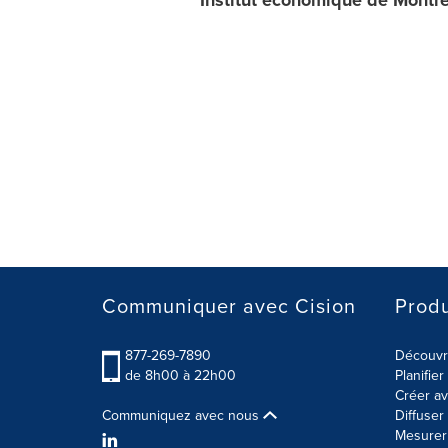
Institut économique de Montré
Communiquer avec Cision
Produ
877-269-7890
Découvre
de 8h00 à 22h00
Planifie
Créer av
Communiquez avec nous
Diffuse
Mesurer 