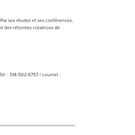
 Par ses études et ses conférences,
t des réformes créatrices de
. : 514-502-6757 / courriel :