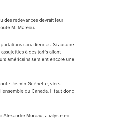
u des redevances devrait leur
ajoute M. Moreau.
 importations canadiennes. Si aucune
assujetties à des tarifs allant
eurs américains seraient encore une
joute Jasmin Guénette, vice-
r l'ensemble du
Canada
. Il faut donc
ar
Alexandre Moreau
, analyste en