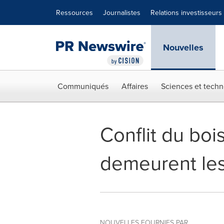
Déclaration d'accessibilité
Sauter la navigation
Ressources
Journalistes
Relations investisseurs
Nouvelles
Communiqués
Affaires
Sciences et techn
Conflit du boi
demeurent les
NOUVELLES FOURNIES PAR