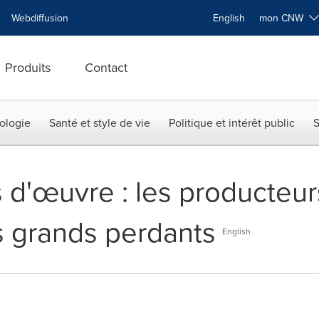
Webdiffusion
English
mon CNW
Produits
Contact
ologie
Santé et style de vie
Politique et intérêt public
S
s d'œuvre : les producteu
 grands perdants
English