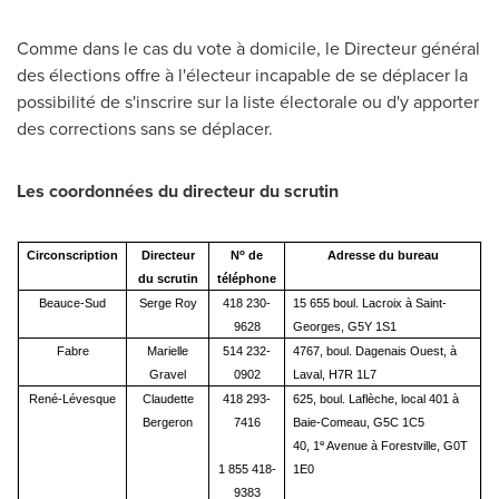
Comme dans le cas du vote à domicile, le Directeur général
des élections offre à l'électeur incapable de se déplacer la
possibilité de s'inscrire sur la liste électorale ou d'y apporter
des corrections sans se déplacer.
Les coordonnées du directeur du scrutin
o
Circonscription
Directeur
N
de
Adresse du bureau
du scrutin
téléphone
Beauce-Sud
Serge Roy
418 230-
15 655 boul. Lacroix à Saint-
9628
Georges, G5Y 1S1
Fabre
Marielle
514 232-
4767, boul. Dagenais Ouest, à
Gravel
0902
Laval, H7R 1L7
René-Lévesque
Claudette
418 293-
625, boul. Laflèche, local 401 à
Bergeron
7416
Baie-Comeau, G5C 1C5
e
40, 1
Avenue à Forestville, G0T
1 855 418-
1E0
9383