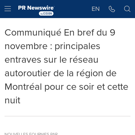
Déclaration d'accessibilité
Sauter la navigation
Hamburger menu
EN
Communiqué En bref du 9
novembre : principales
entraves sur le réseau
autoroutier de la région de
Montréal pour ce soir et cette
nuit
NOUVELLES FOURNIES PAR