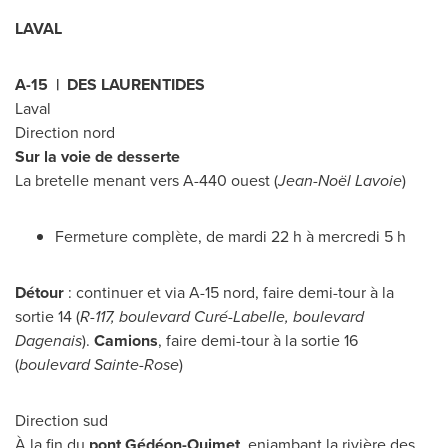
LAVAL
A-15 | DES LAURENTIDES
Laval
Direction nord
Sur la voie de desserte
La bretelle menant vers A-440 ouest (
Jean-Noël Lavoie
)
Fermeture complète, de mardi 22 h à mercredi 5 h
Détour
: continuer et via A-15 nord, faire demi-tour à la
sortie 14 (
R-117, boulevard Curé-Labelle, boulevard
Dagenais
).
Camions
, faire demi-tour à la sortie 16
(
boulevard
Sainte-Rose
)
Direction sud
À la fin du
pont Gédéon-Ouimet
, enjambant la rivière des